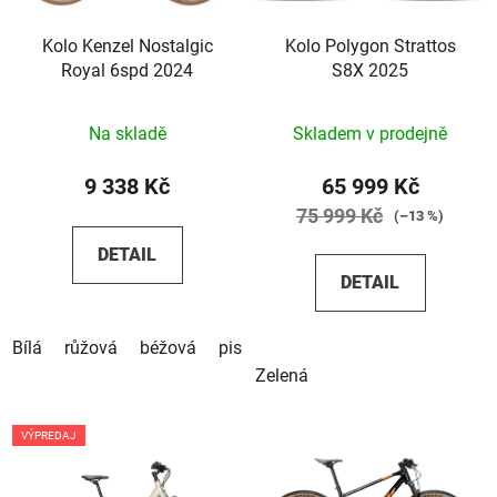
Kolo Kenzel Nostalgic
Kolo Polygon Strattos
Royal 6spd 2024
S8X 2025
Na skladě
Skladem v prodejně
9 338 Kč
65 999 Kč
75 999 Kč
(–13 %)
DETAIL
DETAIL
Bílá
růžová
béžová
pistáciová
Zelená
VÝPREDAJ