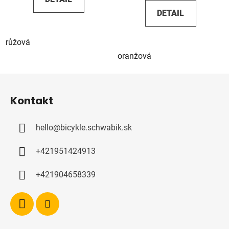
DETAIL
růžová
oranžová
Z
á
Kontakt
p
a
hello
@
bicykle.schwabik.sk
t
í
+421951424913
+421904658339