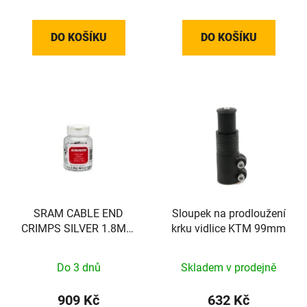
DO KOŠÍKU
DO KOŠÍKU
SRAM CABLE END
Sloupek na prodloužení
CRIMPS SILVER 1.8MM
krku vidlice KTM 99mm
500PC
Do 3 dnů
Skladem v prodejně
909 Kč
632 Kč