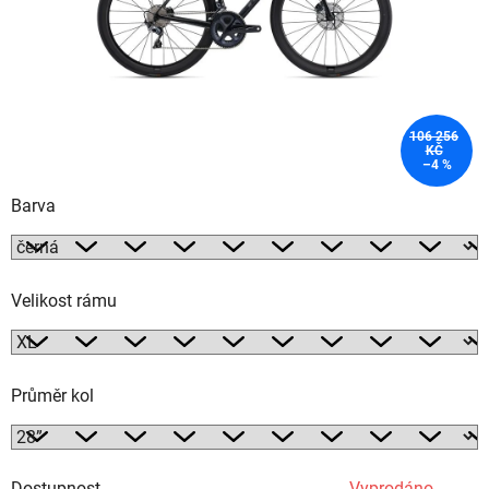
106 256
KČ
–4 %
Barva
Velikost rámu
Průměr kol
Dostupnost
Vyprodáno