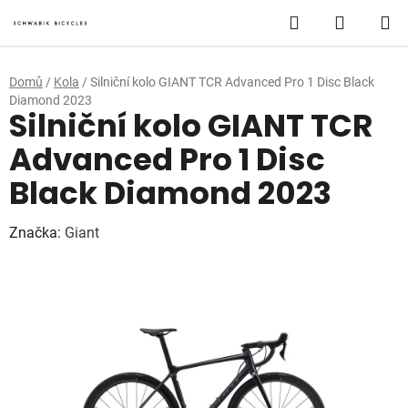
Přejít
Hledat
NÁKUP
na
obsah
KOŠÍK
Domů
/
Kola
/
Silniční kolo GIANT TCR Advanced Pro 1 Disc Black
Diamond 2023
Silniční kolo GIANT TCR
Advanced Pro 1 Disc
Black Diamond 2023
Značka:
Giant