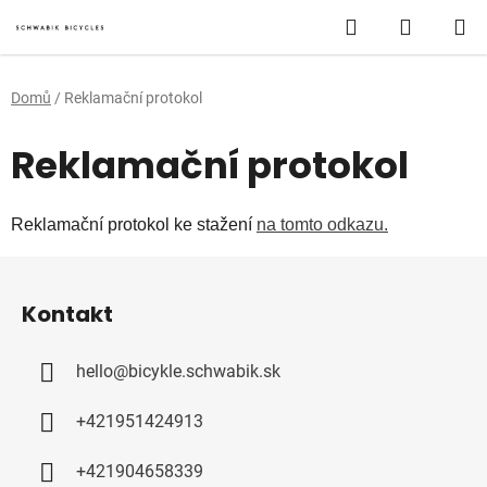
Přejít
Hledat
NÁKUP
na
obsah
KOŠÍK
Domů
/
Reklamační protokol
Reklamační protokol
Reklamační protokol ke stažení 
na tomto odkazu.
Z
á
Kontakt
p
a
hello
@
bicykle.schwabik.sk
t
í
+421951424913
+421904658339