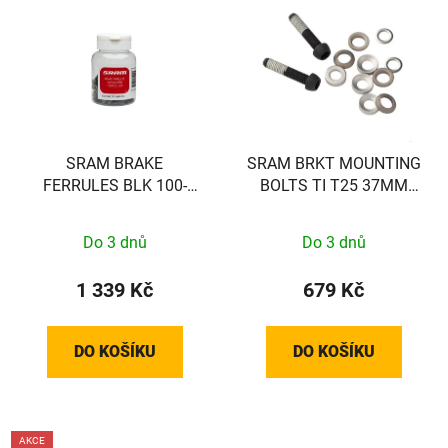
SRAM BRAKE
SRAM BRKT MOUNTING
FERRULES BLK 100-
BOLTS TI T25 37MM
COUNT
(FLAT)
Do 3 dnů
Do 3 dnů
1 339 Kč
679 Kč
DO KOŠÍKU
DO KOŠÍKU
AKCE