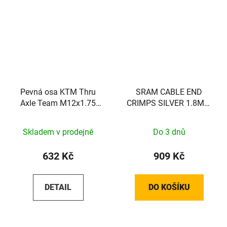
Pevná osa KTM Thru
SRAM CABLE END
Axle Team M12x1.75
CRIMPS SILVER 1.8MM
148mm
500PC
Skladem v prodejně
Do 3 dnů
632 Kč
909 Kč
DETAIL
DO KOŠÍKU