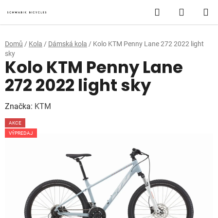
Přejít
Hledat
NÁKUP
na
obsah
KOŠÍK
Domů
/
Kola
/
Dámská kola
/
Kolo KTM Penny Lane 272 2022 light
sky
Kolo KTM Penny Lane
272 2022 light sky
Značka:
KTM
AKCE
VÝPREDAJ