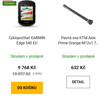
NOVINKA
Cyklopočítač GARMIN
Pevná osa KTM Axle
Edge 540 EU
Prime Orange M12x1.75
148mm
Skladem v prodejně
Skladem v prodejně
9 768 Kč
632 Kč
10 097 Kč
(–3 %)
DETAIL
DO KOŠÍKU