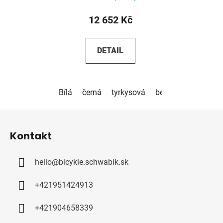
12 652 Kč
DETAIL
Bílá
černá
tyrkysová
béžová
pistácio
Z
á
Kontakt
p
a
hello
@
bicykle.schwabik.sk
t
í
+421951424913
+421904658339