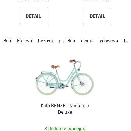
DETAIL
DETAIL
Bílá
Fialová
béžová
pistáciová
Bílá
černá
hnědá
tyrkysová
bé
Kolo KENZEL Nostalgic
Deluxe
Skladem v prodejně