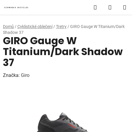
Přejít
Hledat
NÁKUP
na
obsah
KOŠÍK
Domů
/
Cyklistické oblečení
/
Tretry
/
GIRO Gauge W Titanium/Dark
Shadow 37
GIRO Gauge W
Titanium/Dark Shadow
37
Značka:
Giro