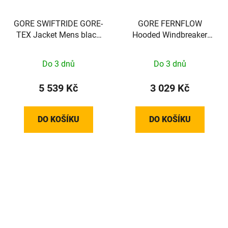
GORE SWIFTRIDE GORE-
GORE FERNFLOW
TEX Jacket Mens black
Hooded Windbreaker
XXL
Mens tech beige L
Do 3 dnů
Do 3 dnů
5 539 Kč
3 029 Kč
DO KOŠÍKU
DO KOŠÍKU