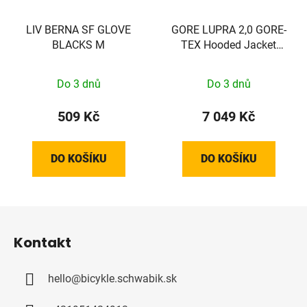
LIV BERNA SF GLOVE
GORE LUPRA 2,0 GORE-
BLACKS M
TEX Hooded Jacket
Mens slate green L
Do 3 dnů
Do 3 dnů
509 Kč
7 049 Kč
DO KOŠÍKU
DO KOŠÍKU
Z
á
Kontakt
p
a
hello
@
bicykle.schwabik.sk
t
í