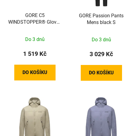
GORE C5
GORE Passion Pants
WINDSTOPPER® Gloves
Mens black S
black / neon yellow 6
100501990804
Do 3 dnů
Do 3 dnů
1 519 Kč
3 029 Kč
DO KOŠÍKU
DO KOŠÍKU