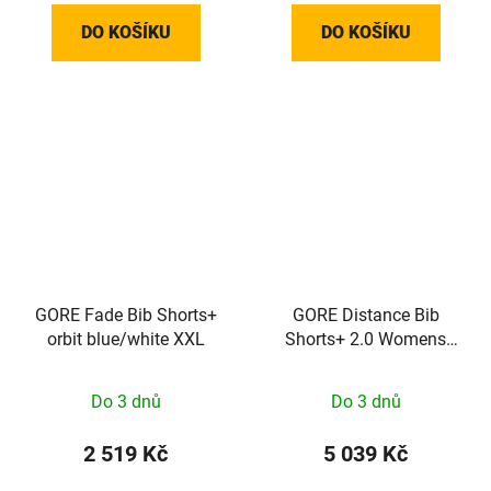
DO KOŠÍKU
DO KOŠÍKU
GORE Fade Bib Shorts+
GORE Distance Bib
orbit blue/white XXL
Shorts+ 2.0 Womens
black S
Do 3 dnů
Do 3 dnů
2 519 Kč
5 039 Kč