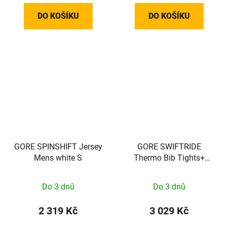
DO KOŠÍKU
DO KOŠÍKU
GORE SPINSHIFT Jersey
GORE SWIFTRIDE
Mens white S
Thermo Bib Tights+
Mens black/neon yellow
XXL
Do 3 dnů
Do 3 dnů
2 319 Kč
3 029 Kč