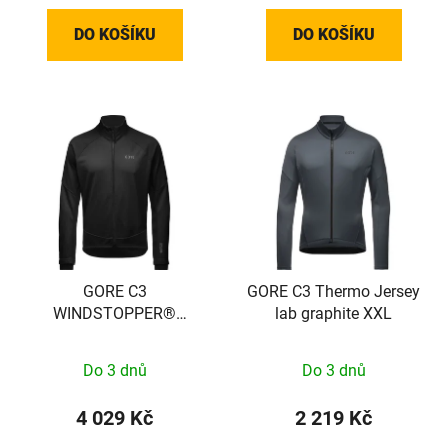
DO KOŠÍKU
DO KOŠÍKU
GORE C3
GORE C3 Thermo Jersey
WINDSTOPPER®
lab graphite XXL
Thermo Jacket Mens
black S 100644990003
Do 3 dnů
Do 3 dnů
4 029 Kč
2 219 Kč