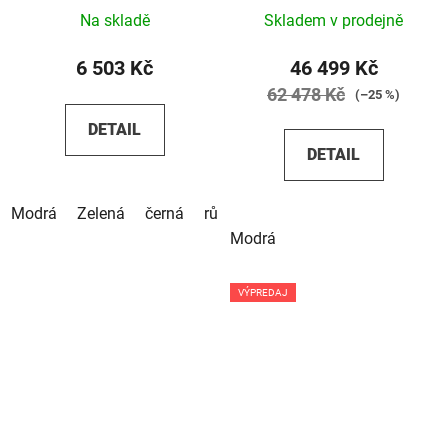
Na skladě
Skladem v prodejně
6 503 Kč
46 499 Kč
62 478 Kč
(–25 %)
DETAIL
DETAIL
Modrá
Zelená
černá
růžová
šedá
tyrkysová
čern
Modrá
VÝPREDAJ