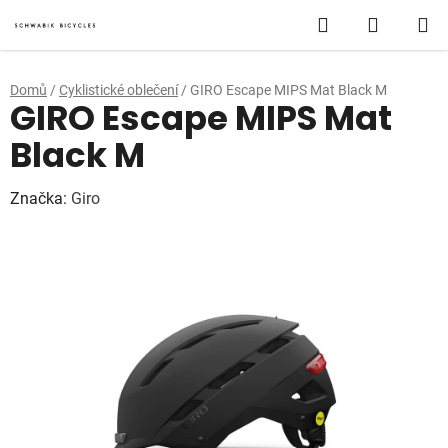
Přejít
Hledat
NÁKUP
na
obsah
KOŠÍK
Domů
/
Cyklistické oblečení
/
GIRO Escape MIPS Mat Black M
GIRO Escape MIPS Mat
Black M
Značka:
Giro