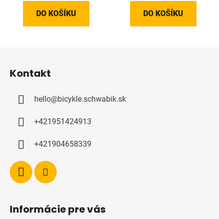
DO KOŠÍKU
DO KOŠÍKU
Z
á
Kontakt
p
a
hello
@
bicykle.schwabik.sk
t
í
+421951424913
+421904658339
Informácie pre vás