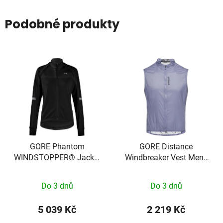
Podobné produkty
GORE Phantom
GORE Distance
WINDSTOPPER® Jacket
Windbreaker Vest Mens
Womens black L
amethyst grey L
100821990006
Do 3 dnů
Do 3 dnů
5 039 Kč
2 219 Kč