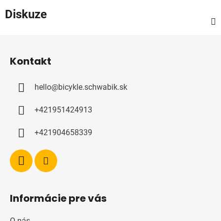
Diskuze
Z
á
Kontakt
p
a
hello
@
bicykle.schwabik.sk
t
í
+421951424913
+421904658339
Informácie pre vás
O nás