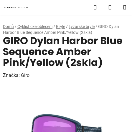
Přejít
Hledat
NÁKUP
na
obsah
KOŠÍK
Domů
/
Cyklistické oblečení
/
Brýle
/
Lyžařské brýle
/
GIRO Dylan
Harbor Blue Sequence Amber Pink/Yellow (2skla)
GIRO Dylan Harbor Blue
Sequence Amber
Pink/Yellow (2skla)
Značka:
Giro