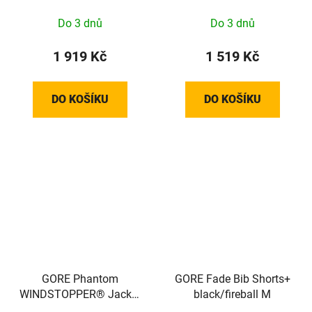
100501990804
Do 3 dnů
Do 3 dnů
1 519 Kč
1 919 Kč
DO KOŠÍKU
DO KOŠÍKU
GORE Phantom
GORE Fade Bib Shorts+
WINDSTOPPER® Jacket
black/fireball M
Womens black L