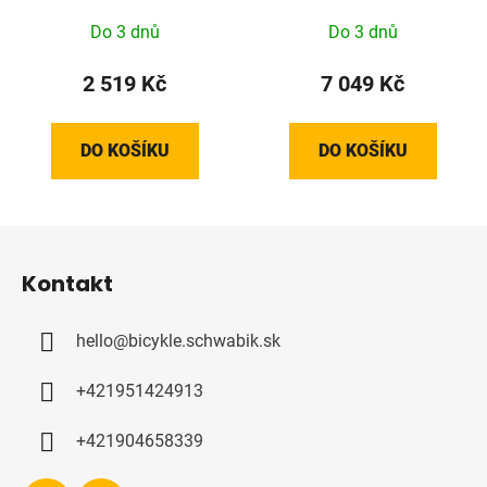
XL
Do 3 dnů
Do 3 dnů
2 519 Kč
7 049 Kč
DO KOŠÍKU
DO KOŠÍKU
Z
á
Kontakt
p
a
hello
@
bicykle.schwabik.sk
t
í
+421951424913
+421904658339