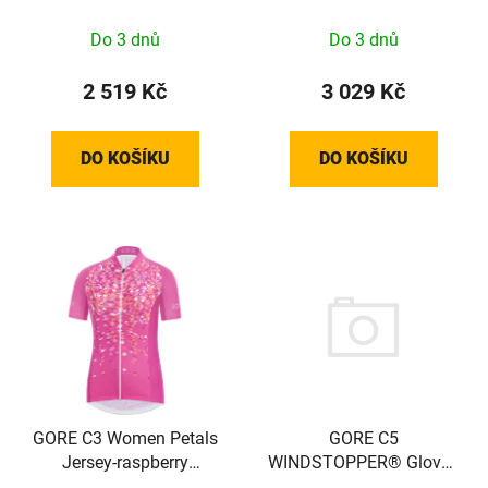
XS
XXL
Do 3 dnů
Do 3 dnů
2 519 Kč
3 029 Kč
DO KOŠÍKU
DO KOŠÍKU
GORE C5
GORE C3 Women Petals
WINDSTOPPER® Gloves
Jersey-raspberry
black / neon yellow 6
rose/coral glow-38