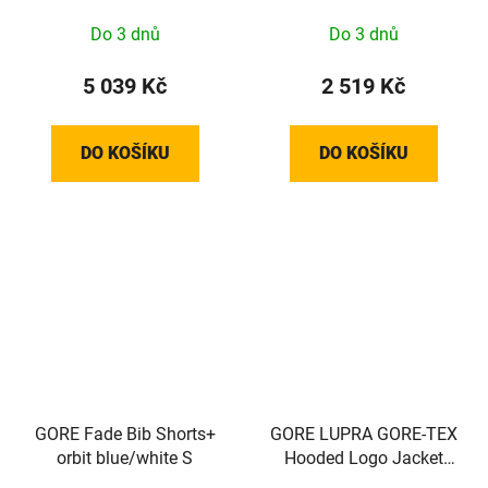
100821990006
Do 3 dnů
Do 3 dnů
5 039 Kč
2 519 Kč
DO KOŠÍKU
DO KOŠÍKU
GORE Fade Bib Shorts+
GORE LUPRA GORE-TEX
orbit blue/white S
Hooded Logo Jacket
Mens tech beige / black