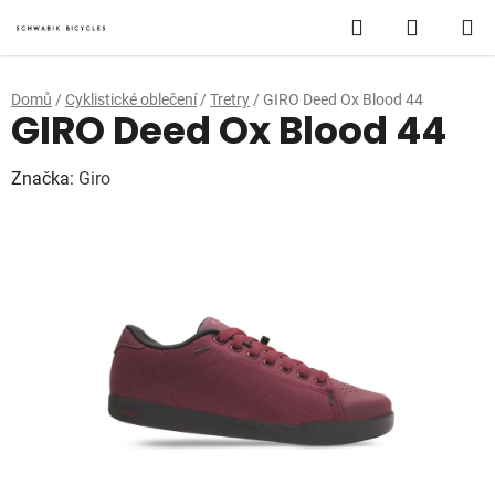
Přejít
Hledat
NÁKUP
na
obsah
KOŠÍK
Domů
/
Cyklistické oblečení
/
Tretry
/
GIRO Deed Ox Blood 44
GIRO Deed Ox Blood 44
Značka:
Giro