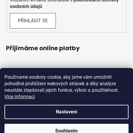
osobních údajů
PŘIHLÁSIT SE
Přijímáme online platby
Používame soubory cookie, aby jsme vám umožnili
pohodlné prohlížení webových stránek a díky analýze
neustále zlepšovali jejich funkce, výkon a použitelnost.
Více informací
Shoptet.sk
MôjPrvýEshop.sk
Nastavení
Vytvořil Shoptet
Souhlasím
Copyright 2026
Schwabik Bicycles
. Všechna práva