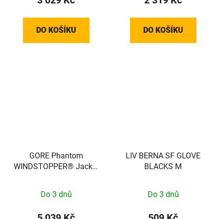
DO KOŠÍKU
DO KOŠÍKU
GORE Phantom
LIV BERNA SF GLOVE
WINDSTOPPER® Jacket
BLACKS M
Womens black / neon
yellow S 100821990804
Do 3 dnů
Do 3 dnů
5 039 Kč
509 Kč