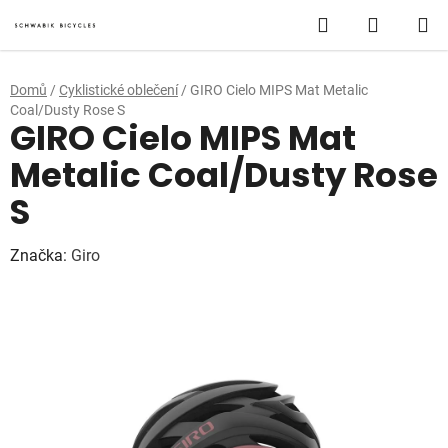
Přejít
Hledat
NÁKUP
na
obsah
KOŠÍK
Domů
/
Cyklistické oblečení
/
GIRO Cielo MIPS Mat Metalic
Coal/Dusty Rose S
GIRO Cielo MIPS Mat
Metalic Coal/Dusty Rose
S
Značka:
Giro