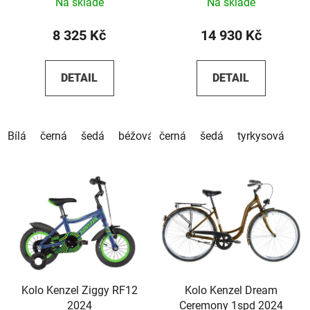
Na skladě
Na skladě
8 325 Kč
14 930 Kč
DETAIL
DETAIL
Bílá
černá
šedá
béžová
černá
hnědá
šedá
tyrkysová
Kolo Kenzel Ziggy RF12
Kolo Kenzel Dream
2024
Ceremony 1spd 2024