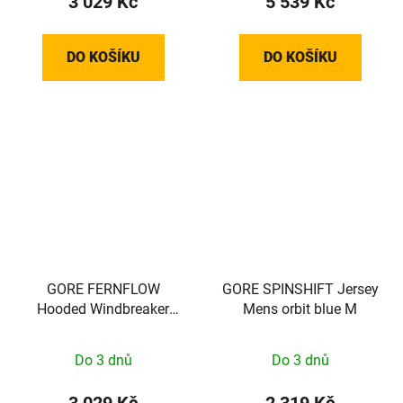
3 029 Kč
5 539 Kč
DO KOŠÍKU
DO KOŠÍKU
GORE FERNFLOW
GORE SPINSHIFT Jersey
Hooded Windbreaker
Mens orbit blue M
Mens tech beige M
Do 3 dnů
Do 3 dnů
3 029 Kč
2 319 Kč