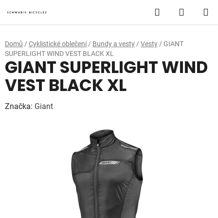
Přejít
Hledat
NÁKUP
na
obsah
KOŠÍK
Domů
/
Cyklistické oblečení
/
Bundy a vesty
/
Vesty
/
GIANT
SUPERLIGHT WIND VEST BLACK XL
GIANT SUPERLIGHT WIND
VEST BLACK XL
Značka:
Giant