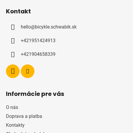
á
Kontakt
p
a
hello
@
bicykle.schwabik.sk
t
í
+421951424913
+421904658339
Informácie pre vás
O nás
Doprava a platba
Kontakty