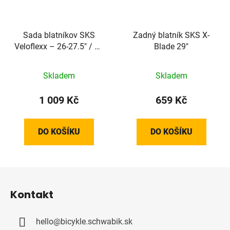
Sada blatníkov SKS
Zadný blatník SKS X-
Veloflexx – 26-27.5" / 65
Blade 29"
mm
Skladem
Skladem
1 009 Kč
659 Kč
DO KOŠÍKU
DO KOŠÍKU
Z
á
Kontakt
p
a
hello
@
bicykle.schwabik.sk
t