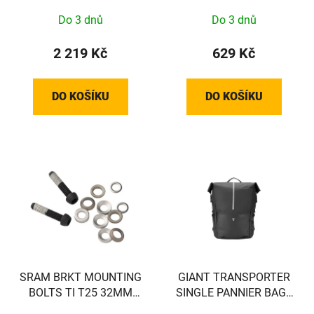
Do 3 dnů
Do 3 dnů
2 219 Kč
629 Kč
DO KOŠÍKU
DO KOŠÍKU
SRAM BRKT MOUNTING
GIANT TRANSPORTER
BOLTS TI T25 32MM
SINGLE PANNIER BAG -
(FLAT)
BACK - EXCL VEREISTE