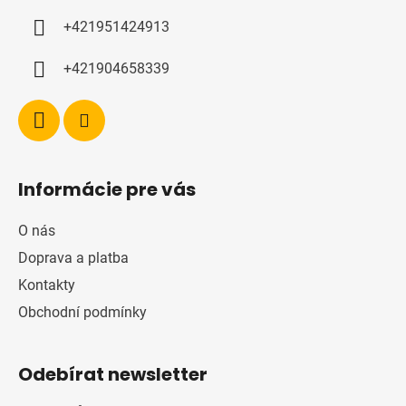
í
+421951424913
+421904658339
Informácie pre vás
O nás
Doprava a platba
Kontakty
Obchodní podmínky
Odebírat newsletter