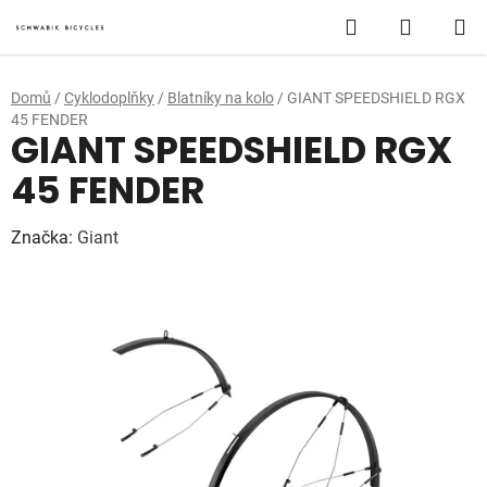
Přejít
Hledat
NÁKUP
na
obsah
KOŠÍK
Domů
/
Cyklodoplňky
/
Blatníky na kolo
/
GIANT SPEEDSHIELD RGX
45 FENDER
GIANT SPEEDSHIELD RGX
45 FENDER
Značka:
Giant