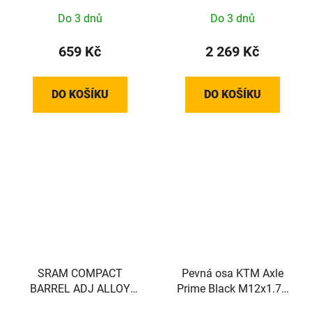
MOUNT!! - 440000037
Do 3 dnů
Do 3 dnů
659 Kč
2 269 Kč
DO KOŠÍKU
DO KOŠÍKU
SRAM COMPACT
Pevná osa KTM Axle
BARREL ADJ ALLOY
Prime Black M12x1.75
BLK SRAM QTY 2
148mm