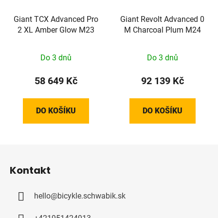
Giant TCX Advanced Pro
Giant Revolt Advanced 0
2 XL Amber Glow M23
M Charcoal Plum M24
Do 3 dnů
Do 3 dnů
58 649 Kč
92 139 Kč
DO KOŠÍKU
DO KOŠÍKU
Z
á
Kontakt
p
a
hello
@
bicykle.schwabik.sk
t
í