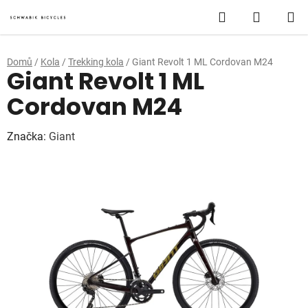
Přejít
Hledat
NÁKUP
na
obsah
KOŠÍK
Domů
/
Kola
/
Trekking kola
/
Giant Revolt 1 ML Cordovan M24
Giant Revolt 1 ML
Cordovan M24
Značka:
Giant