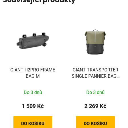
GIANT H2PRO FRAME
GIANT TRANSPORTER
BAG M
SINGLE PANNIER BAG -
BROWN/BLACK - EXCL
VEREISTE MOUNT!! -
Do 3 dnů
Do 3 dnů
440000037
1 509 Kč
2 269 Kč
DO KOŠÍKU
DO KOŠÍKU