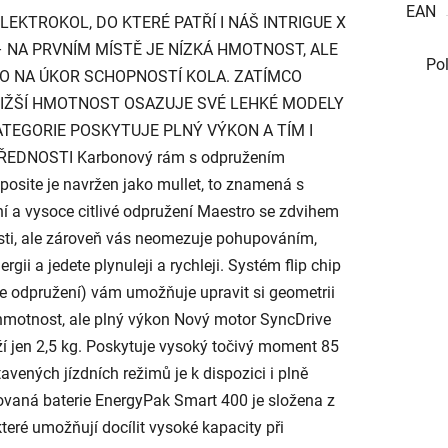
EAN
KTROKOL, DO KTERÉ PATŘÍ I NÁŠ INTRIGUE X
 – NA PRVNÍM MÍSTĚ JE NÍZKÁ HMOTNOST, ALE
Po
LO NA ÚKOR SCHOPNOSTÍ KOLA. ZATÍMCO
NIŽŠÍ HMOTNOST OSAZUJE SVÉ LEHKÉ MODELY
TEGORIE POSKYTUJE PLNÝ VÝKON A TÍM I
ŘEDNOSTI Karbonový rám s odpružením
site je navržen jako mullet, to znamená s
í a vysoce citlivé odpružení Maestro se zdvihem
sti, ale zároveň vás neomezuje pohupováním,
rgii a jedete plynuleji a rychleji. Systém flip chip
e odpružení) vám umožňuje upravit si geometrii
í hmotnost, ale plný výkon Nový motor SyncDrive
 jen 2,5 kg. Poskytuje vysoký točivý moment 85
ených jízdních režimů je k dispozici i plně
ovaná baterie EnergyPak Smart 400 je složena z
které umožňují docílit vysoké kapacity při