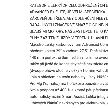
KATEGORIE LEHKÝCH CELOODPRUŽENÝCH ELE
ADVANCED E+ ELITE, JE VELMI SPECIFICKÁ
ZÁROVEŇ JE TŘEBA, ABY ODLEHČENÍ NEBY
ŘADA JINÝCH ZNAČEK VE SNAZE O CO NEJ
SLABŠÍMI MOTORY, NÁŠ ZÁSTUPCE TÉTO KA
PLNÝ ZÁŽITEK Z JÍZDY V TERÉNU. HLAVNÍ P
Maestro Lehký karbonový rám Advanced Compo
předním kolem 29“ a zadním 27,5“. Plně aktivn
140 mm perfektně tlumí větší i menší nerovno
takže při jízdě do kopce zbytečně neztrácíte ene
(dvoupolohové otočné vložky v horním vahadl
kola s ohledem na terén nebo styl jízdy. Nižš
Pro Mg (Yamaha) má hořčíkové pouzdro a váží
Nm a podporu až 400 % a kromě pěti přednastav
automatický režim Smart Assist. Lehká integr
lithiových článků navržených pro elektrokola, 