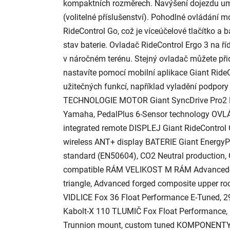
kompaktních rozměrech. Navýšení dojezdu um
(volitelné příslušenství). Pohodlné ovládání
RideControl Go, což je víceúčelové tlačítko a ba
stav baterie. Ovladač RideControl Ergo 3 na ří
v náročném terénu. Stejný ovladač můžete přida
nastavíte pomocí mobilní aplikace Giant RideC
užitečných funkcí, například vyladění podpory
TECHNOLOGIE MOTOR Giant SyncDrive Pro2 M
Yamaha, PedalPlus 6-Sensor technology OVLÁ
integrated remote DISPLEJ Giant RideControl 
wireless ANT+ display BATERIE Giant EnergyP
standard (EN50604), CO2 Neutral production, 
compatible RÁM VELIKOST M RÁM Advanced-g
triangle, Advanced forged composite upper r
VIDLICE Fox 36 Float Performance E-Tuned, 2
Kabolt-X 110 TLUMIČ Fox Float Performance,
Trunnion mount, custom tuned KOMPONENTY Ř