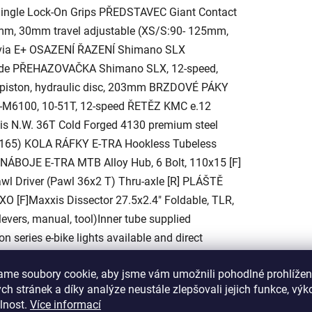
Single Lock-On Grips PŘEDSTAVEC Giant Contact
mm, 30mm travel adjustable (XS/S:90- 125mm,
via E+ OSAZENÍ ŘAZENÍ Shimano SLX
de PŘEHAZOVAČKA Shimano SLX, 12-speed,
iston, hydraulic disc, 203mm BRZDOVÉ PÁKY
-M6100, 10-51T, 12-speed ŘETĚZ KMC e.12
xis N.W. 36T Cold Forged 4130 premium steel
L:165) KOLA RÁFKY E-TRA Hookless Tubeless
h NÁBOJE E-TRA MTB Alloy Hub, 6 Bolt, 110x15 [F]
wl Driver (Pawl 36x2 T) Thru-axle [R] PLÁŠTĚ
O [F]Maxxis Dissector 27.5x2.4" Foldable, TLR,
levers, manual, tool)Inner tube supplied
series e-bike lights available and direct
ame soubory cookie, aby jsme vám umožnili pohodlné prohlížen
h stránek a díky analýze neustále zlepšovali jejich funkce, výk
lnost.
Více informací