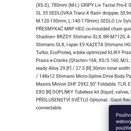
(XS-S), 780mm (M-L) GRIPY Liv Tactal Pro-E 
SL 35 SEDLOVKA Tranz-X Rad+ dropper, 30,9
M:120-150mm, L:140-170mm) SEDLO Liv Syl
PŘESMYKAČ MRP HD2 co-moulded chain gui
Shadow+ BRZDY Shimano SLX, BR-M7120, 4-p
Shimano SLX, I-spec EV KAZETA Shimano HG
Turbo, EcoProteq, e-bike optimized KLIKY Pra
Praxis e-Cranks (Qfactor=168, XS/S:160, M/
ready Alloy 29 [F] / 27.5 [R] 30mm inner widt
/ 148x12 Shimano Micro-Spline Drive Body Pa
Maxxis Minion DHF 29X2.50" Foldable, TLR, EX
EXO [R] DOPLŇKY Tubeless kit (liquid, valves, 
PŘÍSLUŠENSTVÍ SVĚTLO Optional:- Giant Recon 
connectable
Použív
webovýc
použite