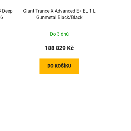
8 Deep
Giant Trance X Advanced E+ EL 1 L
26
Gunmetal Black/Black
Do 3 dnů
188 829 Kč
DO KOŠÍKU