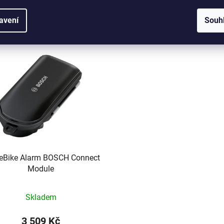
Související produkty
avení
Souh
eBike Alarm BOSCH Connect
Module
Skladem
3 509 Kč