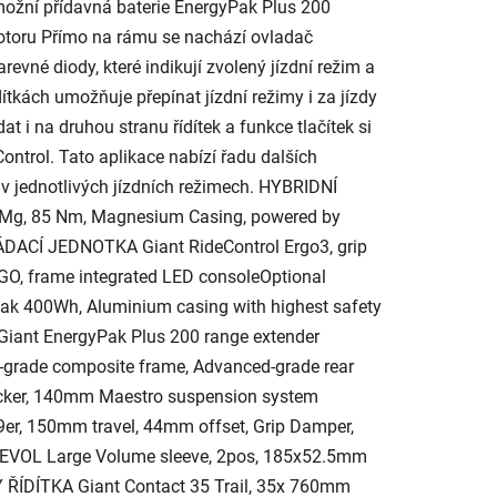
ožní přídavná baterie EnergyPak Plus 200
 motoru Přímo na rámu se nachází ovladač
revné diody, které indikují zvolený jízdní režim a
dítkách umožňuje přepínat jízdní režimy i za jízdy
t i na druhou stranu řídítek a funkce tlačítek si
ontrol. Tato aplikace nabízí řadu dalších
 v jednotlivých jízdních režimech. HYBRIDNÍ
g, 85 Nm, Magnesium Casing, powered by
DACÍ JEDNOTKA Giant RideControl Ergo3, grip
GO, frame integrated LED consoleOptional
ak 400Wh, Aluminium casing with highest safety
Giant EnergyPak Plus 200 range extender
rade composite frame, Advanced-grade rear
ocker, 140mm Maestro suspension system
9er, 150mm travel, 44mm offset, Grip Damper,
 EVOL Large Volume sleeve, 2pos, 185x52.5mm
ÍDÍTKA Giant Contact 35 Trail, 35x 760mm