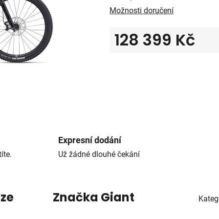
Možnosti doručení
128 399 Kč
Měrná cena:
Expresní dodání
íte.
Už žádné dlouhé čekání
uze
Značka
Giant
Kateg