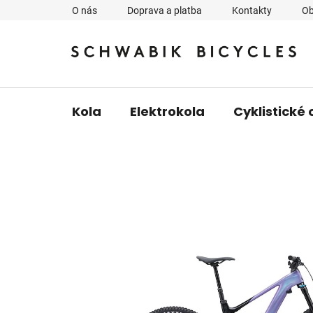
Přejít
O nás
Doprava a platba
Kontakty
Ob
na
obsah
Kola
Elektrokola
Cyklistické 