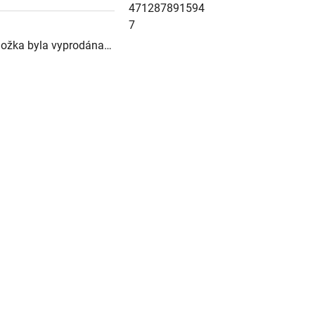
471287891594
7
ložka byla vyprodána…