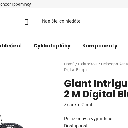
chodní podmínky
oblečení
Cyklodoplňky
Komponenty
Domů
/
Elektrokola
/
Celoodpružená 
Digital Blurple
Giant Intrig
2 M Digital B
Značka:
Giant
Položka byla vyprodána…
Dostupnost