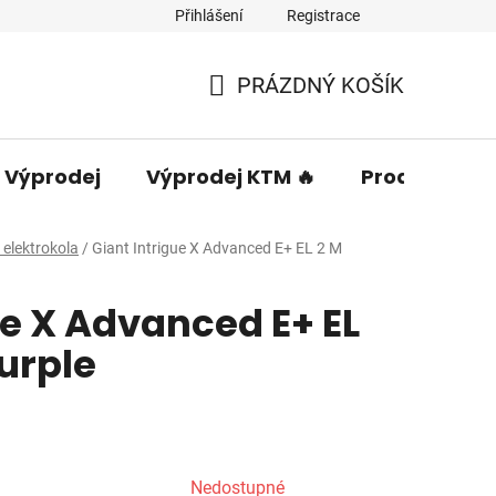
Přihlášení
Registrace
PRÁZDNÝ KOŠÍK
NÁKUPNÍ
KOŠÍK
Výprodej
Výprodej KTM 🔥
Prodávané 
elektrokola
/
Giant Intrigue X Advanced E+ EL 2 M
ue X Advanced E+ EL
lurple
Nedostupné