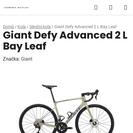
Přejít
Hledat
NÁKUP
na
obsah
KOŠÍK
Domů
/
Kola
/
Silniční kola
/
Giant Defy Advanced 2 L Bay Leaf
Giant Defy Advanced 2 L
Bay Leaf
Značka:
Giant