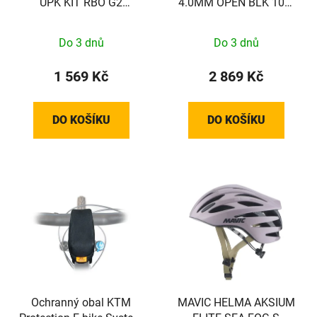
UPK KIT RBO G2
4.0MM OPEN BLK 100-
RSC/ULT
COUNT
Do 3 dnů
Do 3 dnů
1 569 Kč
2 869 Kč
DO KOŠÍKU
DO KOŠÍKU
Ochranný obal KTM
MAVIC HELMA AKSIUM