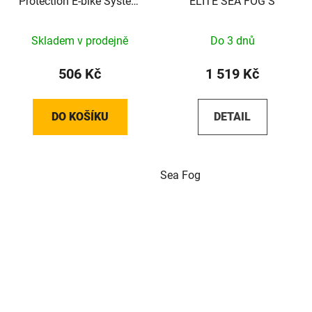
Protection E-bike System
ELITE SEA FOG S
Bosch Display KIOX
Skladem v prodejně
Do 3 dnů
506 Kč
1 519 Kč
DO KOŠÍKU
DETAIL
Sea Fog