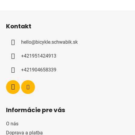
Z
á
Kontakt
p
a
hello
@
bicykle.schwabik.sk
t
í
+421951424913
+421904658339
Informácie pre vás
O nás
Doprava a platba