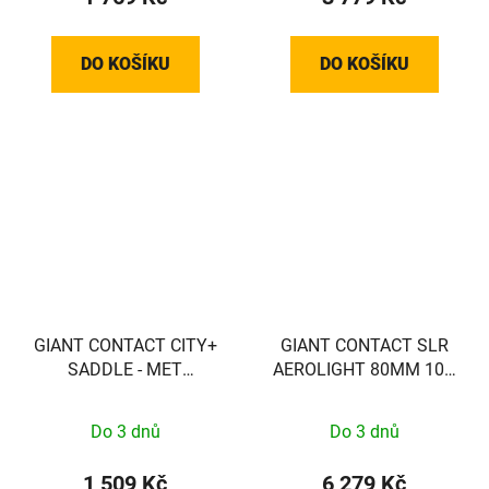
DO KOŠÍKU
DO KOŠÍKU
GIANT CONTACT CITY+
GIANT CONTACT SLR
SADDLE - MET
AEROLIGHT 80MM 10D
UITSPARING
(24+ Pro TCR/DEFY)
Do 3 dnů
Do 3 dnů
1 509 Kč
6 279 Kč