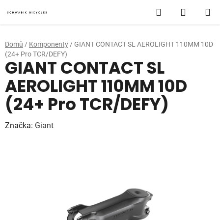
Přejít
Hledat
NÁKUP
na
obsah
KOŠÍK
Domů
/
Komponenty
/
GIANT CONTACT SL AEROLIGHT 110MM 10D
(24+ Pro TCR/DEFY)
GIANT CONTACT SL
AEROLIGHT 110MM 10D
(24+ Pro TCR/DEFY)
Značka:
Giant