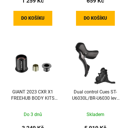
1 259 Kč
659 Kč
DO KOŠÍKU
DO KOŠÍKU
GIANT 2023 CXR X1
Dual control Cues ST-
FREEHUB BODY KITS
U6030L/BR-U6030 levý
HG
pro 2x10/11-k. mech.
rad./hydr.brzda
Do 3 dnů
Skladem
3 249 Kč
5 919 Kč