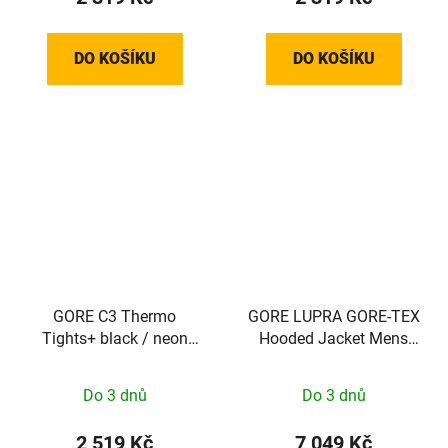
DO KOŠÍKU
DO KOŠÍKU
GORE C3 Thermo
GORE LUPRA GORE-TEX
Tights+ black / neon
Hooded Jacket Mens
yellow S
cargo blue XL
Do 3 dnů
Do 3 dnů
2 519 Kč
7 049 Kč