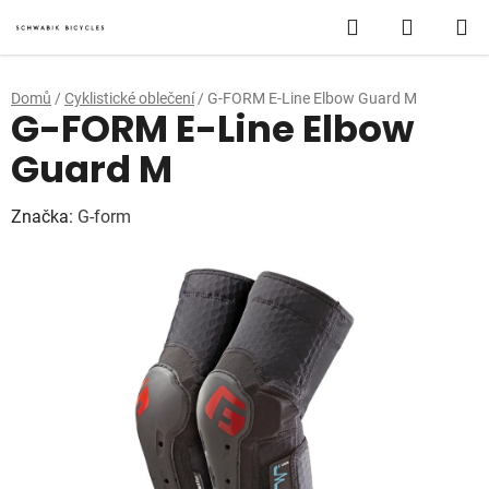
Přejít
Hledat
NÁKUP
na
obsah
KOŠÍK
Domů
/
Cyklistické oblečení
/
G-FORM E-Line Elbow Guard M
G-FORM E-Line Elbow
Guard M
Značka:
G-form