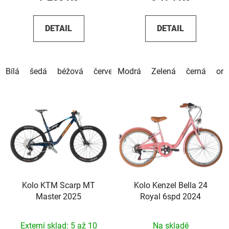
DETAIL
DETAIL
Bílá
šedá
béžová
červená
Modrá
hnědá
Zelená
černá
ora
Kolo KTM Scarp MT
Kolo Kenzel Bella 24
Master 2025
Royal 6spd 2024
Externí sklad: 5 až 10
Na skladě