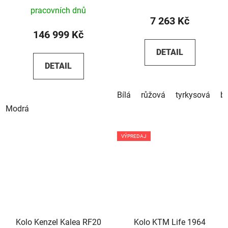
pracovních dnů
7 263 Kč
146 999 Kč
DETAIL
DETAIL
Bílá
růžová
tyrkysová
b
Modrá
VÝPREDAJ
Kolo Kenzel Kalea RF20
Kolo KTM Life 1964