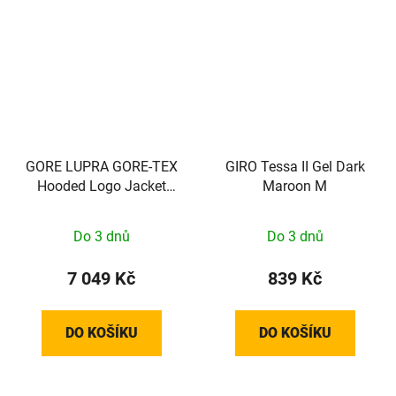
GORE LUPRA GORE-TEX
GIRO Tessa II Gel Dark
Hooded Logo Jacket
Maroon M
Mens tech beige / black
XL
Do 3 dnů
Do 3 dnů
7 049 Kč
839 Kč
DO KOŠÍKU
DO KOŠÍKU