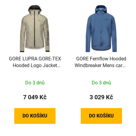
GORE LUPRA GORE-TEX
GORE Fernflow Hooded
Hooded Logo Jacket
Windbreaker Mens cargo
Mens tech beige / black
blue M
M
Do 3 dnů
Do 3 dnů
7 049 Kč
3 029 Kč
DO KOŠÍKU
DO KOŠÍKU