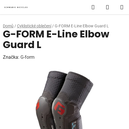
Přejít
Hledat
NÁKUP
na
obsah
KOŠÍK
Domů
/
Cyklistické oblečení
/
G-FORM E-Line Elbow Guard L
G-FORM E-Line Elbow
Guard L
Značka:
G-form