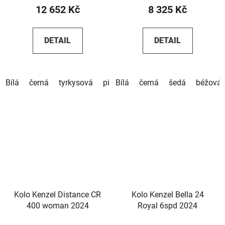
12 652 Kč
8 325 Kč
DETAIL
DETAIL
Bílá
černá
tyrkysová
pistáciová
Bílá
černá
červená
šedá
hnědá
béžová
Kolo Kenzel Distance CR
Kolo Kenzel Bella 24
400 woman 2024
Royal 6spd 2024