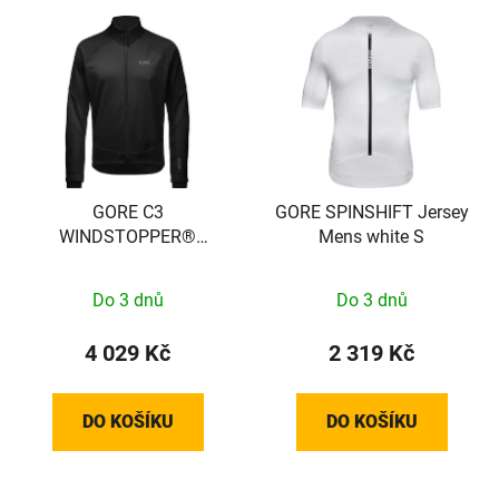
GORE C3
GORE SPINSHIFT Jersey
WINDSTOPPER®
Mens white S
Thermo Jacket Mens
black S 100644990003
Do 3 dnů
Do 3 dnů
4 029 Kč
2 319 Kč
DO KOŠÍKU
DO KOŠÍKU