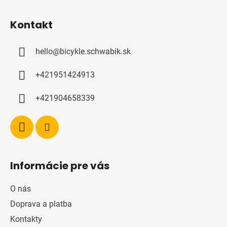
Z
á
Kontakt
p
a
hello
@
bicykle.schwabik.sk
t
í
+421951424913
+421904658339
Informácie pre vás
O nás
Doprava a platba
Kontakty