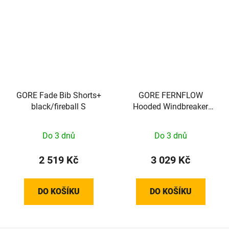
GORE Fade Bib Shorts+
GORE FERNFLOW
black/fireball S
Hooded Windbreaker
Mens amethyst grey XL
Do 3 dnů
Do 3 dnů
2 519 Kč
3 029 Kč
DO KOŠÍKU
DO KOŠÍKU