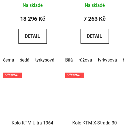
Na skladě
Na skladě
18 296 Kč
7 263 Kč
DETAIL
DETAIL
černá
šedá
tyrkysová
Bílá
růžová
tyrkysová
b
VÝPREDAJ
VÝPREDAJ
Kolo KTM Ultra 1964
Kolo KTM X-Strada 30