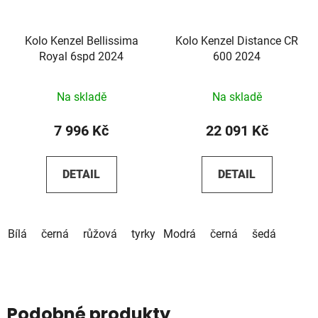
Kolo Kenzel Bellissima
Kolo Kenzel Distance CR
Royal 6spd 2024
600 2024
Na skladě
Na skladě
7 996 Kč
22 091 Kč
DETAIL
DETAIL
Bílá
černá
růžová
tyrkysová
Modrá
béžová
černá
hnědá
šedá
Podobné produkty