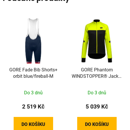
GORE Fade Bib Shorts+
GORE Phantom
orbit blue/fireball-M
WINDSTOPPER® Jacket
Womens black / neon
yellow M 100821990805
Do 3 dnů
Do 3 dnů
2 519 Kč
5 039 Kč
DO KOŠÍKU
DO KOŠÍKU