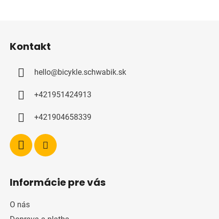
Z
á
Kontakt
p
a
hello
@
bicykle.schwabik.sk
t
í
+421951424913
+421904658339
Informácie pre vás
O nás