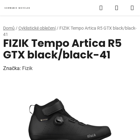
Přejít
Hledat
NÁKUP
na
obsah
KOŠÍK
Domů
/
Cyklistické oblečení
/
FIZIK Tempo Artica R5 GTX black/black-
41
FIZIK Tempo Artica R5
GTX black/black-41
Značka:
Fizik