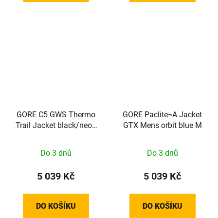
GORE C5 GWS Thermo
GORE Paclite¬A Jacket
Trail Jacket black/neon
GTX Mens orbit blue M
yellow XL
Do 3 dnů
Do 3 dnů
5 039 Kč
5 039 Kč
DO KOŠÍKU
DO KOŠÍKU