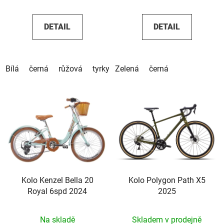
DETAIL
DETAIL
Bílá
černá
růžová
tyrkysová
Zelená
béžová
černá
hnědá
černá
Kolo Kenzel Bella 20
Kolo Polygon Path X5
Royal 6spd 2024
2025
Na skladě
Skladem v prodejně