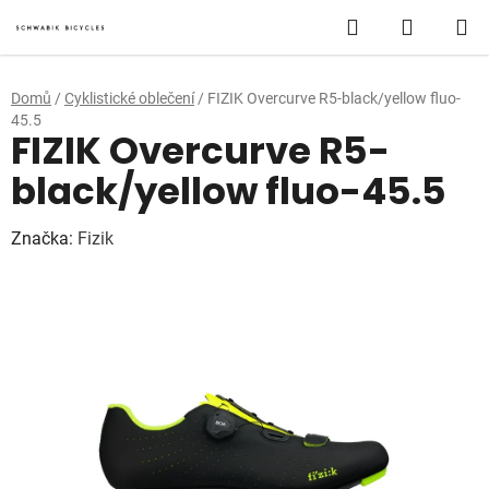
Přejít
Hledat
NÁKUP
na
obsah
KOŠÍK
Domů
/
Cyklistické oblečení
/
FIZIK Overcurve R5-black/yellow fluo-
45.5
FIZIK Overcurve R5-
black/yellow fluo-45.5
Značka:
Fizik