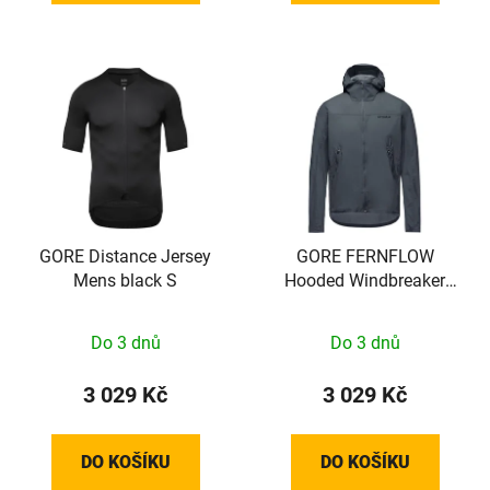
GORE Distance Jersey
GORE FERNFLOW
Mens black S
Hooded Windbreaker
Mens lab graphite M
Do 3 dnů
Do 3 dnů
3 029 Kč
3 029 Kč
DO KOŠÍKU
DO KOŠÍKU