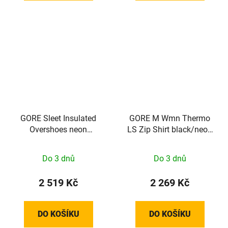
GORE Sleet Insulated
GORE M Wmn Thermo
Overshoes neon
LS Zip Shirt black/neon
yellow/black 42-43/L
yellow 34
100828089904
Do 3 dnů
Do 3 dnů
2 519 Kč
2 269 Kč
DO KOŠÍKU
DO KOŠÍKU