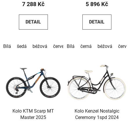
7 288 Kč
5 896 Kč
DETAIL
DETAIL
Bílá
šedá
béžová
červená
Bílá
hnědá
černá
béžová
červe
Kolo KTM Scarp MT
Kolo Kenzel Nostalgic
Master 2025
Ceremony 1spd 2024