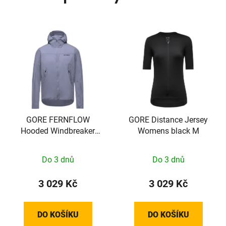
GORE FERNFLOW
GORE Distance Jersey
Hooded Windbreaker
Womens black M
Mens amethyst grey M
Do 3 dnů
Do 3 dnů
3 029 Kč
3 029 Kč
DO KOŠÍKU
DO KOŠÍKU