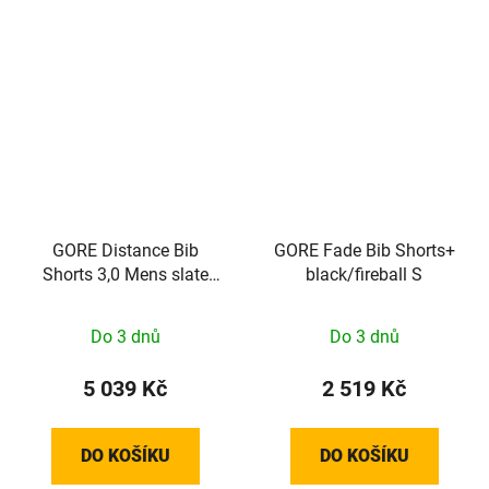
GORE Distance Bib
GORE Fade Bib Shorts+
Shorts 3,0 Mens slate
black/fireball S
green S
Do 3 dnů
Do 3 dnů
5 039 Kč
2 519 Kč
DO KOŠÍKU
DO KOŠÍKU