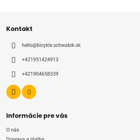
Z
á
Kontakt
p
a
hello
@
bicykle.schwabik.sk
t
í
+421951424913
+421904658339
Informácie pre vás
O nás
Doprava a platba