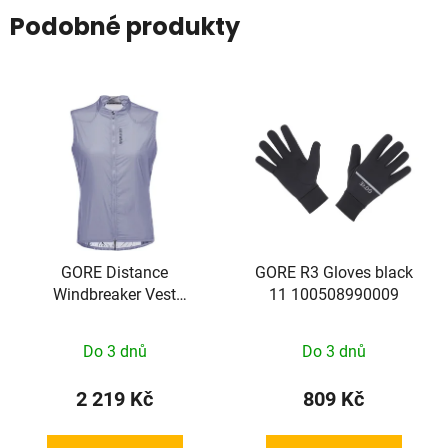
Podobné produkty
GORE Distance
GORE R3 Gloves black
Windbreaker Vest
11 100508990009
Womens amethyst grey
XS
Do 3 dnů
Do 3 dnů
2 219 Kč
809 Kč