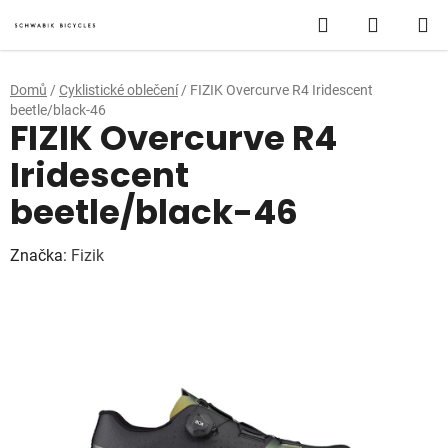
Přejít
Hledat
NÁKUP
na
obsah
KOŠÍK
Domů
/
Cyklistické oblečení
/
FIZIK Overcurve R4 Iridescent
beetle/black-46
FIZIK Overcurve R4
Iridescent
beetle/black-46
Značka:
Fizik