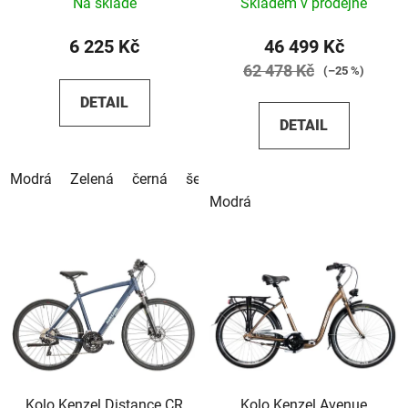
Na skladě
Skladem v prodejně
6 225 Kč
46 499 Kč
62 478 Kč
(–25 %)
DETAIL
DETAIL
Modrá
Zelená
černá
šedá
Modrá
Kolo Kenzel Distance CR
Kolo Kenzel Avenue