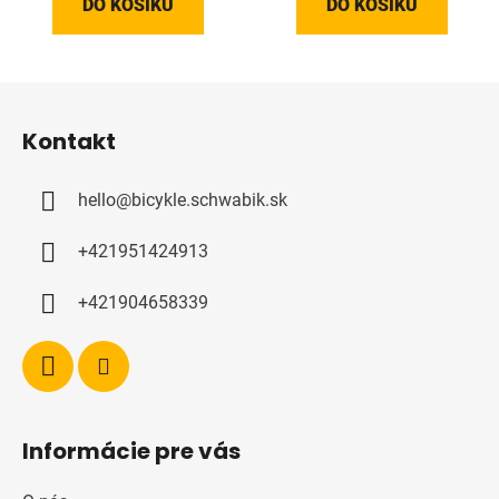
DO KOŠÍKU
DO KOŠÍKU
Z
á
Kontakt
p
a
hello
@
bicykle.schwabik.sk
t
í
+421951424913
+421904658339
Informácie pre vás