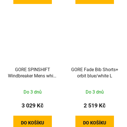
GORE SPINSHIFT
GORE Fade Bib Shorts+
Windbreaker Mens white
orbit blue/white L
XXL
Do 3 dnů
Do 3 dnů
3 029 Kč
2 519 Kč
DO KOŠÍKU
DO KOŠÍKU