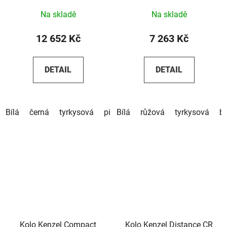
Na skladě
Na skladě
12 652 Kč
7 263 Kč
DETAIL
DETAIL
Bílá
černá
tyrkysová
pistáciová
Bílá
růžová
červená
tyrkysová
hnědá
b
Kolo Kenzel Compact
Kolo Kenzel Distance CR