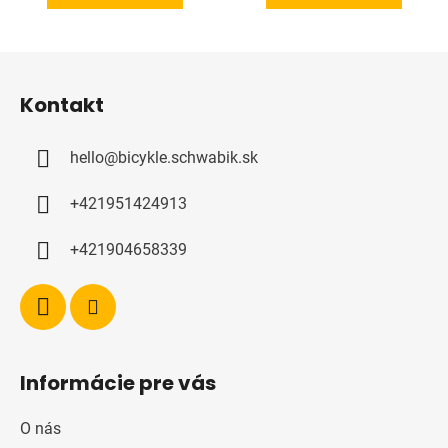
Z
á
Kontakt
p
a
hello
@
bicykle.schwabik.sk
t
í
+421951424913
+421904658339
Informácie pre vás
O nás