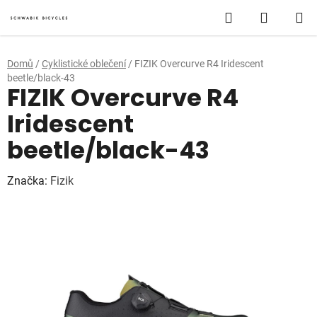
Přejít
Hledat
NÁKUP
na
obsah
KOŠÍK
Domů
/
Cyklistické oblečení
/
FIZIK Overcurve R4 Iridescent
beetle/black-43
FIZIK Overcurve R4
Iridescent
beetle/black-43
Značka:
Fizik