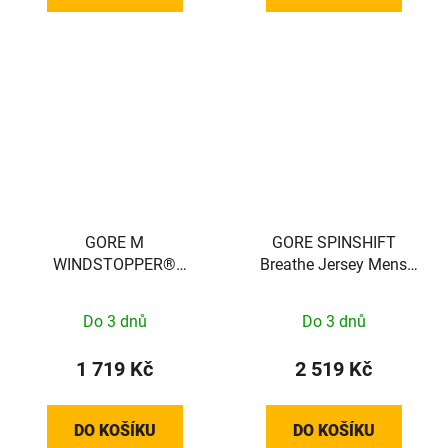
GORE M
GORE SPINSHIFT
WINDSTOPPER®
Breathe Jersey Mens
Thermo Gloves black /
tech beige S
neon yellow 11
Do 3 dnů
Do 3 dnů
100491990809
1 719 Kč
2 519 Kč
DO KOŠÍKU
DO KOŠÍKU