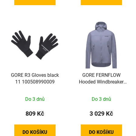
GORE R3 Gloves black
GORE FERNFLOW
11 100508990009
Hooded Windbreaker
Mens amethyst grey XL
Do 3 dnů
Do 3 dnů
809 Kč
3 029 Kč
DO KOŠÍKU
DO KOŠÍKU