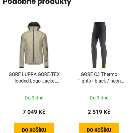
Podobné produkty
GORE LUPRA GORE-TEX
GORE C3 Thermo
Hooded Logo Jacket
Tights+ black / neon
Mens tech beige / black
yellow S
M
Do 3 dnů
Do 3 dnů
7 049 Kč
2 519 Kč
DO KOŠÍKU
DO KOŠÍKU