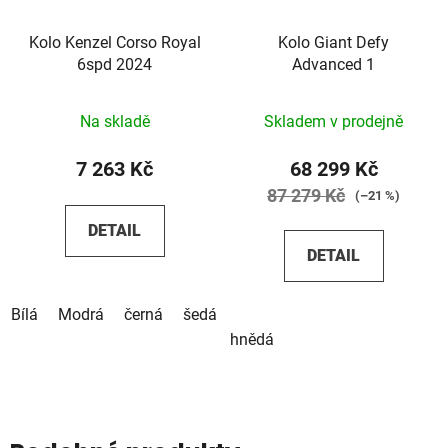
Kolo Kenzel Corso Royal
Kolo Giant Defy
6spd 2024
Advanced 1
Na skladě
Skladem v prodejně
7 263 Kč
68 299 Kč
87 279 Kč
(–21 %)
DETAIL
DETAIL
Bílá
Modrá
černá
šedá
tyrkysová
béžová
pistáci
hnědá