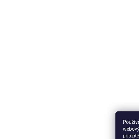
Použív
webovýc
použite