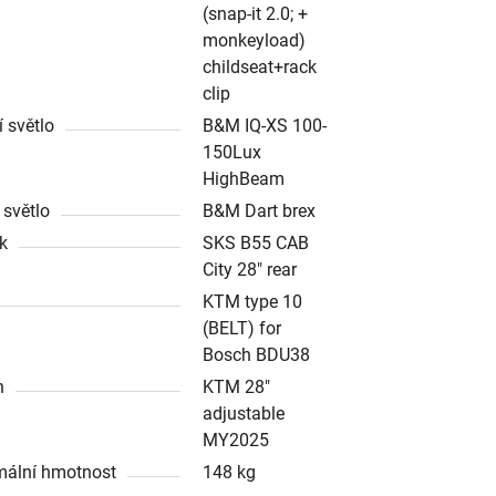
(snap-it 2.0; +
monkeyload)
childseat+rack
clip
í světlo
B&M IQ-XS 100-
150Lux
HighBeam
 světlo
B&M Dart brex
ík
SKS B55 CAB
City 28" rear
KTM type 10
(BELT) for
Bosch BDU38
n
KTM 28"
adjustable
MY2025
ální hmotnost
148 kg