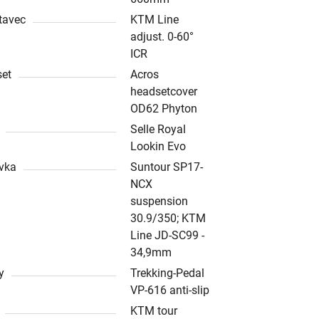
tavec
KTM Line
adjust. 0-60°
ICR
et
Acros
headsetcover
OD62 Phyton
Selle Royal
Lookin Evo
vka
Suntour SP17-
NCX
suspension
30.9/350; KTM
Line JD-SC99 -
34,9mm
y
Trekking-Pedal
VP-616 anti-slip
KTM tour