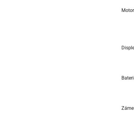
Moto
Disple
Bater
Zámek