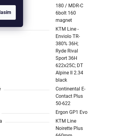
180 / MDR-C
lasím
6bolt 160
magnet
KTM Line -
Enviolo TR-
380% 36H;
Ryde Rival
Sport 36H
622x25C; DT
Alpine II 2.34
black
ě
Continental E-
Contact Plus
50-622
Ergon GP1 Evo
ka
KTM Line
Noirette Plus
660mm