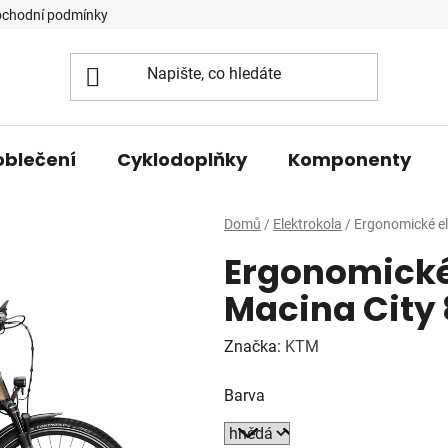
chodní podmínky
oblečení
Cyklodoplňky
Komponenty
Domů
/
Elektrokola
/
Ergonomické el
Ergonomické
Macina City 
Značka:
KTM
Barva