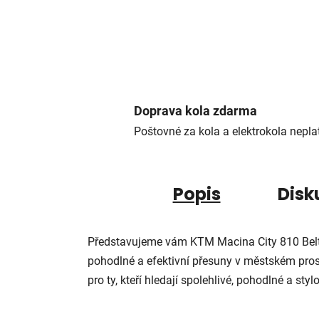
Doprava kola zdarma
Poštovné za kola a elektrokola neplat
Popis
Disk
Představujeme vám KTM Macina City 810 Belt,
pohodlné a efektivní přesuny v městském prost
pro ty, kteří hledají spolehlivé, pohodlné a st