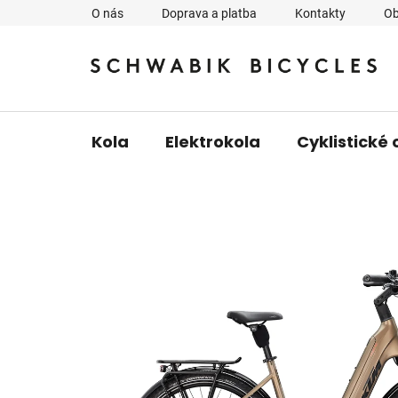
Přejít
O nás
Doprava a platba
Kontakty
Ob
na
obsah
Kola
Elektrokola
Cyklistické 