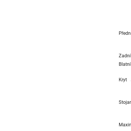
Předn
Zadní
Blatn
Kryt
Stoja
Maxim