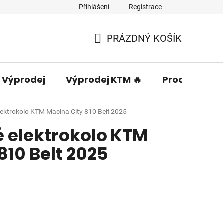
Přihlášení
Registrace
PRÁZDNÝ KOŠÍK
NÁKUPNÍ
KOŠÍK
Výprodej
Výprodej KTM 🔥
Prodávané 
ektrokolo KTM Macina City 810 Belt 2025
 elektrokolo KTM
810 Belt 2025