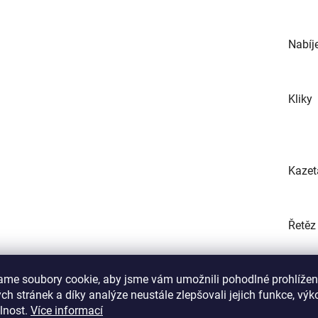
Nabíj
Kliky
Kazet
Řetěz
ame soubory cookie, aby jsme vám umožnili pohodlné prohlížen
Brzdy
h stránek a díky analýze neustále zlepšovali jejich funkce, výk
lnost.
Více informací