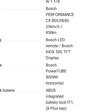
Al 1 1/8
r
Bosch
PERFORMANCE
CX BDU3840;
25km/h /
85Nm
j
Bosch LED
remote / Bosch
KIOX 500 TFT
Display
ie
Bosch
PowerTUBE
800Wh
horizontal
 baterie
ABUS
integrated
battery lock IT1;
(X-Plus key)