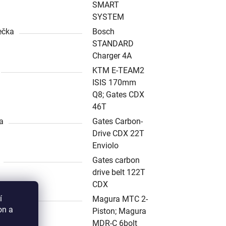
SMART
SYSTEM
ečka
Bosch
STANDARD
Charger 4A
KTM E-TEAM2
ISIS 170mm
Q8; Gates CDX
46T
a
Gates Carbon-
Drive CDX 22T
Enviolo
Gates carbon
drive belt 122T
CDX
í
Magura MTC 2-
on a
Piston; Magura
MDR-C 6bolt