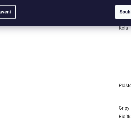
avení
Souh
Kola
Plášt
Gripy
Řídít