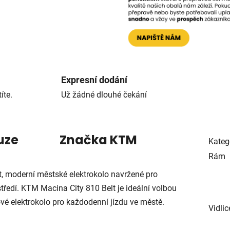
Expresní dodání
íte.
Už žádné dlouhé čekání
uze
Značka
KTM
Kateg
Rám
 moderní městské elektrokolo navržené pro
ředí. KTM Macina City 810 Belt je ideální volbou
ylové elektrokolo pro každodenní jízdu ve městě.
Vidlic