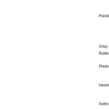
Plášt
Gripy
Řídít
Předs
Heads
Sedlo