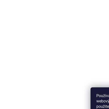
Použív
webovýc
použite