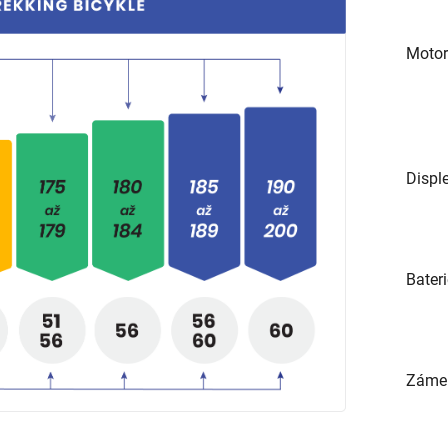
Moto
Disple
Bater
Zámek