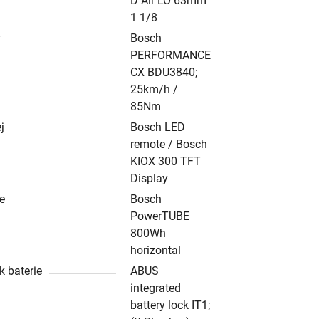
D Air LO 63mm
1 1/8
r
Bosch
PERFORMANCE
CX BDU3840;
25km/h /
85Nm
j
Bosch LED
remote / Bosch
KIOX 300 TFT
Display
ie
Bosch
PowerTUBE
800Wh
horizontal
 baterie
ABUS
integrated
battery lock IT1;