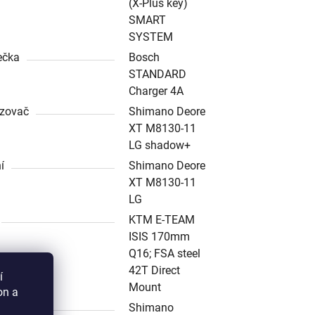
(X-Plus key)
SMART
SYSTEM
ečka
Bosch
STANDARD
Charger 4A
zovač
Shimano Deore
XT M8130-11
LG shadow+
í
Shimano Deore
XT M8130-11
LG
KTM E-TEAM
ISIS 170mm
Q16; FSA steel
42T Direct
í
Mount
on a
a
Shimano