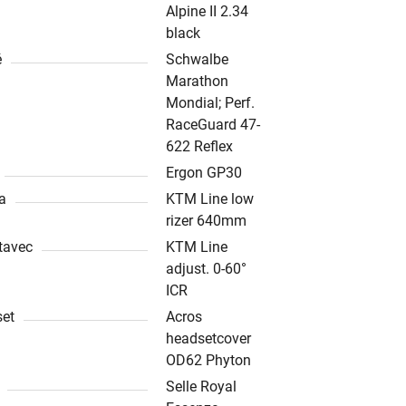
Alpine II 2.34
black
ě
Schwalbe
Marathon
Mondial; Perf.
RaceGuard 47-
622 Reflex
Ergon GP30
ka
KTM Line low
rizer 640mm
tavec
KTM Line
adjust. 0-60°
ICR
et
Acros
headsetcover
OD62 Phyton
Selle Royal