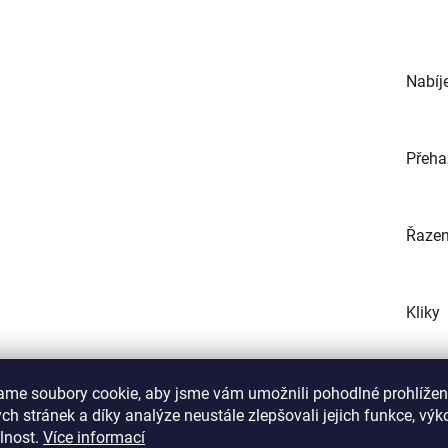
Nabíj
Přeha
Řazen
Kliky
ame soubory cookie, aby jsme vám umožnili pohodlné prohlížen
h stránek a díky analýze neustále zlepšovali jejich funkce, výk
lnost.
Více informací
Kazet