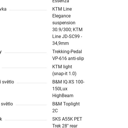
Essenza
vka
KTM Line
Elegance
suspension
30.9/300; KTM
Line JD-SC99 -
34,9mm
y
Trekking-Pedal
VP-616 anti-slip
KTM light
(snap-it 1.0)
í světlo
B&M IQ-XS 100-
150Lux
HighBeam
 světlo
B&M Toplight
2C
ík
SKS A55K PET
Trek 28" rear