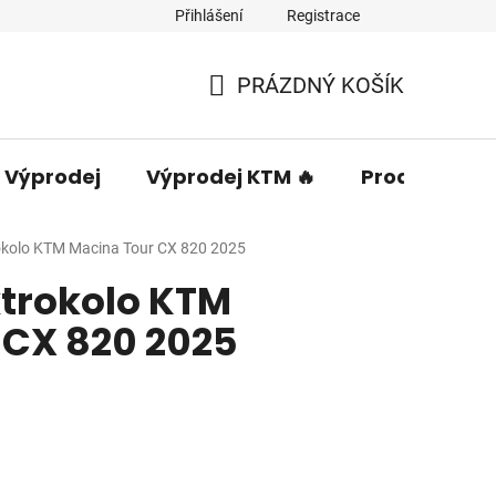
Přihlášení
Registrace
PRÁZDNÝ KOŠÍK
NÁKUPNÍ
KOŠÍK
Výprodej
Výprodej KTM 🔥
Prodávané 
okolo KTM Macina Tour CX 820 2025
trokolo KTM
 CX 820 2025