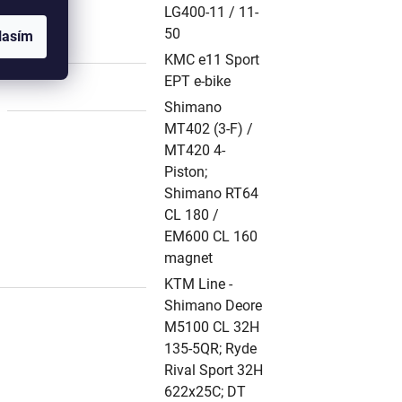
LG400-11 / 11-
50
lasím
KMC e11 Sport
EPT e-bike
Shimano
MT402 (3-F) /
MT420 4-
Piston;
Shimano RT64
CL 180 /
EM600 CL 160
magnet
KTM Line -
Shimano Deore
M5100 CL 32H
135-5QR; Ryde
Rival Sport 32H
622x25C; DT