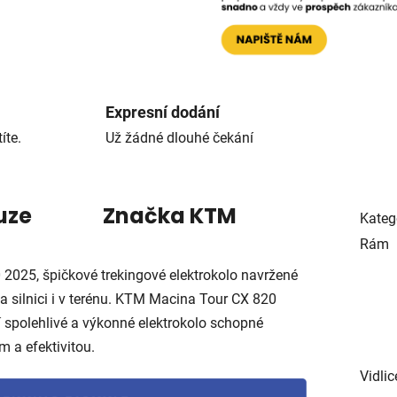
Expresní dodání
íte.
Už žádné dlouhé čekání
uze
Značka
KTM
Kateg
Rám
025, špičkové trekingové elektrokolo navržené
a silnici i v terénu. KTM Macina Tour CX 820
ají spolehlivé a výkonné elektrokolo schopné
 a efektivitou.
Vidlic