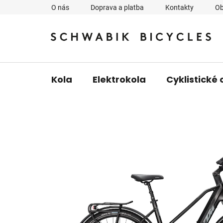
Přejít
O nás
Doprava a platba
Kontakty
Ob
na
obsah
Kola
Elektrokola
Cyklistické 