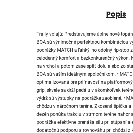
Popis
Traily volajú: Predstavujeme úplne nové topá
BOA sú výnimočné perfektnou kombináciou vý
podrážky MATCH a ľahký, no odolný rip-stop z
celodenný komfort a bezkonkurenčný výkon. Ne
na vrchol a potom zase späť dolu alebo zo sta
BOA sú vaším ideálnym spoločníkom. • MA
optimalizovaná pre priľnavosť na platformový
grip, skvele sa drží pedálu v akomkoľvek terén
výdrž sú výstupky na podrážke zaoblené. • M
chôdzu v náročnom teréne. Zkosená špička a 
dezén ponúka trakciu v strmom teréne nahor 
podrážka efektívne prenáša silu pri stúpaní ale
dodatočnú podporu a rovnováhu pri chôdzi z 