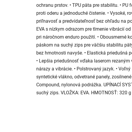
ochranu prstov. • TPU päta pre stabilitu. • PU
proti oderu a jednoduché čistenie. • Vysoké, 
priľnavosť a predvídateľnosť bez ohľadu na p
EVA s nízkym odrazom pre tlmenie vibrácií od 
pri náročnom enduro použití. • Obousmerné ko
páskom na suchý zips pre väčšiu stabilitu päty
bez hmotnosti navyše. • Elastická priedušná p
• Lepšia priedušnosť vďaka laserom rezaným v
nárazy a vibrácie. • Polstrovaný jazyk. • Voľn
syntetické vlákno, odvetrané panely, zosil
Compound, nylonová podrážka. UPÍNACÍ SYST
suchý zips. VLOŽKA: EVA. HMOTNOSŤ: 320 g (