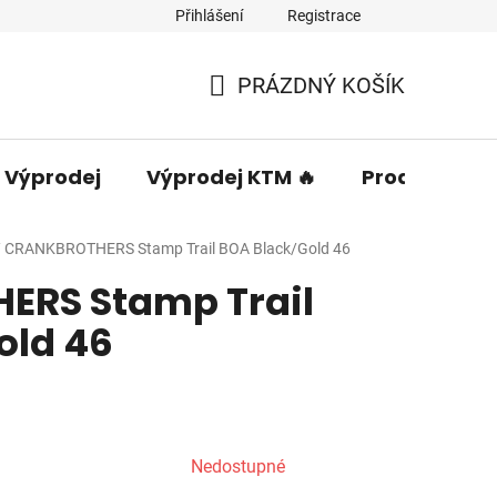
Přihlášení
Registrace
PRÁZDNÝ KOŠÍK
NÁKUPNÍ
KOŠÍK
Výprodej
Výprodej KTM 🔥
Prodávané 
/
CRANKBROTHERS Stamp Trail BOA Black/Gold 46
RS Stamp Trail
old 46
Nedostupné