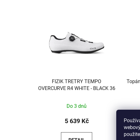
FIZIK TRETRY TEMPO
Topán
OVERCURVE R4 WHITE - BLACK 36
Do 3 dnů
5 639 Kč
Použív
webovýc
použite