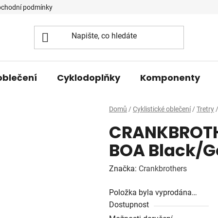
chodní podmínky
oblečení
Cyklodoplňky
Komponenty
Domů
/
Cyklistické oblečení
/
Tretry
CRANKBROTHE
BOA Black/G
Značka:
Crankbrothers
Položka byla vyprodána…
Dostupnost