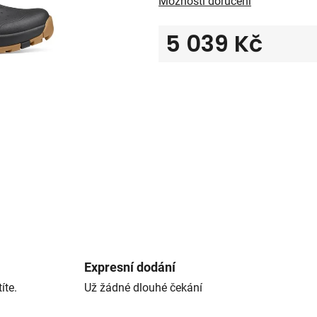
Možnosti doručení
5 039 Kč
Měrná cena:
Expresní dodání
íte.
Už žádné dlouhé čekání