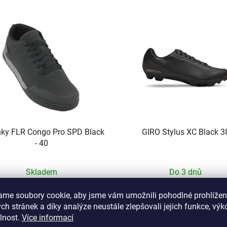
ky FLR Congo Pro SPD Black
GIRO Stylus XC Black 3
- 40
Skladem
Do 3 dnů
2 219 Kč
3 029 Kč
ame soubory cookie, aby jsme vám umožnili pohodlné prohlížen
h stránek a díky analýze neustále zlepšovali jejich funkce, výk
lnost.
Více informací