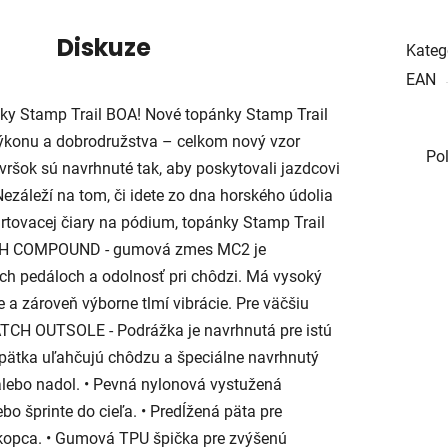
Diskuze
Kateg
EAN
nky Stamp Trail BOA! Nové topánky Stamp Trail
konu a dobrodružstva – celkom nový vzor
Po
vršok sú navrhnuté tak, aby poskytovali jazdcovi
záleží na tom, či idete zo dna horského údolia
rtovacej čiary na pódium, topánky Stamp Trail
TCH COMPOUND - gumová zmes MC2 je
ch pedáloch a odolnosť pri chôdzi. Má vysoký
e a zároveň výborne tlmí vibrácie. Pre väčšiu
ATCH OUTSOLE - Podrážka je navrhnutá pre istú
pätka uľahčujú chôdzu a špeciálne navrhnutý
alebo nadol. • Pevná nylonová vystužená
bo šprinte do cieľa. • Predĺžená päta pre
kopca. • Gumová TPU špička pre zvýšenú