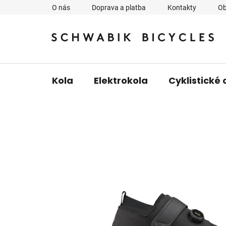
Přejít
O nás
Doprava a platba
Kontakty
Ob
na
obsah
Kola
Elektrokola
Cyklistické 