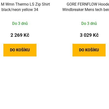
M Wmn Thermo LS Zip Shirt
GORE FERNFLOW Hood
black/neon yellow 34
Windbreaker Mens tech bei
Do 3 dnů
Do 3 dnů
2 269 Kč
3 029 Kč
DO KOŠÍKU
DO KOŠÍKU