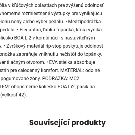
 fólia v kľúčových oblastiach pre zvýšenú odolnosť
rovnomerne rozmiestnené výstupky pre vynikajúcu
olohu nohy alebo výber pedálu. • Medzipodrážka
pedálu. • Elegantná, ľahká topánka, ktorá vyniká
liesko BOA Li2 v kombinácii s nastaviteľným
. • Zvrškový materiál rip-stop poskytuje odolnosť
onožka zabraňuje vniknutiu nečistôt do topánky.
entilačným otvorom. • EVA stielka absorbuje
ý strih pre celodenný komfort. MATERIÁL: odolné
nené pogumované zóny. PODRÁŽKA: MC2
ÉM: obousmerné koliesko BOA Li2, pásik na
veľkosť 42).
Související produkty