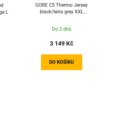
GORE C5 Thermo Jersey
ed
black/terra grey XXL
ge L
100641990R07
Do 3 dnů
3 149 Kč
DO KOŠÍKU