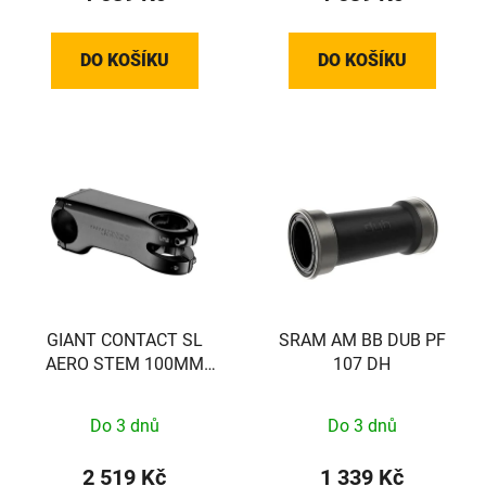
DO KOŠÍKU
DO KOŠÍKU
GIANT CONTACT SL
SRAM AM BB DUB PF
AERO STEM 100MM
107 DH
(MY23+ PROPEL)
Do 3 dnů
Do 3 dnů
2 519 Kč
1 339 Kč