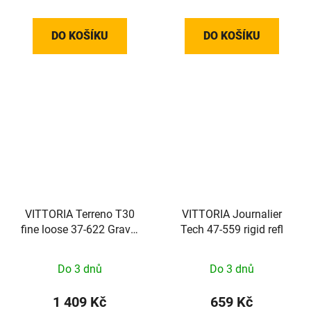
DO KOŠÍKU
DO KOŠÍKU
VITTORIA Terreno T30
VITTORIA Journalier
fine loose 37-622 Gravel
Tech 47-559 rigid refl
Endurance Full Black
G2.0
Do 3 dnů
Do 3 dnů
1 409 Kč
659 Kč