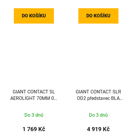
DO KOŠÍKU
DO KOŠÍKU
GIANT CONTACT SL
GIANT CONTACT SLR
AEROLIGHT 70MM 0D
OD2 představec BLA
(24+ Pro TCR/DEFY)
31.8X 100 10D
Do 3 dnů
Do 3 dnů
1 769 Kč
4 919 Kč