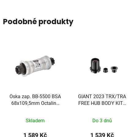
Podobné produkty
Oska zap. BB-5500 BSA
GIANT 2023 TRX/TRA
68x109,5mm Octalink
FREE HUB BODY KITS
bez šroubů
SHIMANO 11S
Skladem
Do 3 dnů
1 589 Kč
1 539 Kč