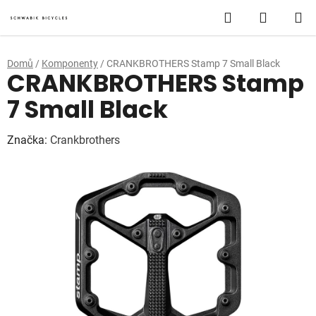
Přejít
Hledat
NÁKUP
na
obsah
KOŠÍK
Domů
/
Komponenty
/
CRANKBROTHERS Stamp 7 Small Black
CRANKBROTHERS Stamp
7 Small Black
Značka:
Crankbrothers