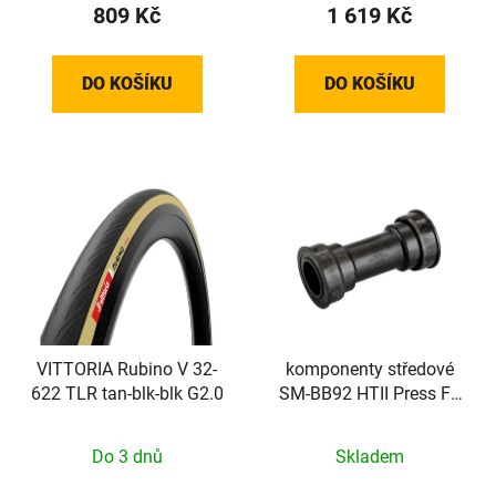
809 Kč
1 619 Kč
DO KOŠÍKU
DO KOŠÍKU
VITTORIA Rubino V 32-
komponenty středové
622 TLR tan-blk-blk G2.0
SM-BB92 HTII Press Fit
silniční
Do 3 dnů
Skladem