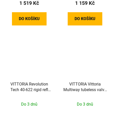
1 519 Kč
1 159 Kč
DO KOŠÍKU
DO KOŠÍKU
VITTORIA Revolution
VITTORIA Vittoria
Tech 40-622 rigid refl
Multiway tubeless valve
Full Black G2.0
alloy black 80mm (2
pcs)
Do 3 dnů
Do 3 dnů