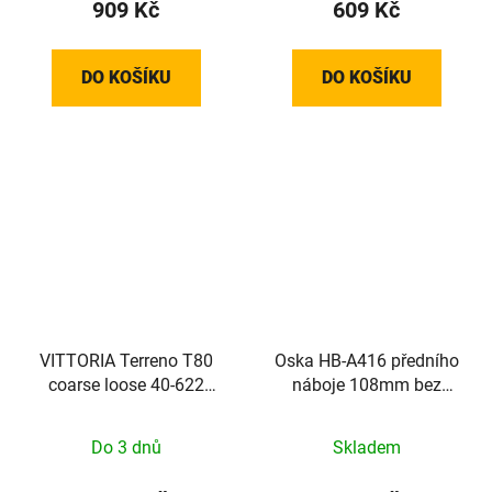
909 Kč
609 Kč
DO KOŠÍKU
DO KOŠÍKU
VITTORIA Terreno T80
Oska HB-A416 předního
coarse loose 40-622
náboje 108mm bez
Gravel Endurance Full
kónusů
Black G2.0
Do 3 dnů
Skladem