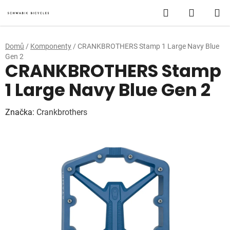
Přejít
Hledat
NÁKUP
na
obsah
KOŠÍK
Domů
/
Komponenty
/
CRANKBROTHERS Stamp 1 Large Navy Blue
Gen 2
CRANKBROTHERS Stamp
1 Large Navy Blue Gen 2
Značka:
Crankbrothers