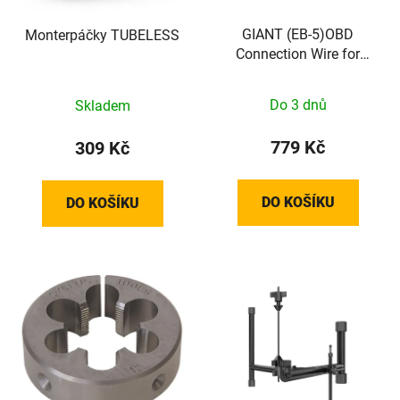
GIANT (EB-5)OBD
Monterpáčky TUBELESS
Connection Wire for
HMI20andSG20 36V on
board Charge Port
Do 3 dnů
Skladem
779 Kč
309 Kč
DO KOŠÍKU
DO KOŠÍKU