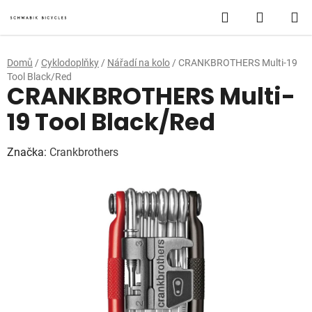
Přejít
Hledat
NÁKUP
na
obsah
KOŠÍK
Domů
/
Cyklodoplňky
/
Nářadí na kolo
/
CRANKBROTHERS Multi-19
Tool Black/Red
CRANKBROTHERS Multi-
19 Tool Black/Red
Značka:
Crankbrothers