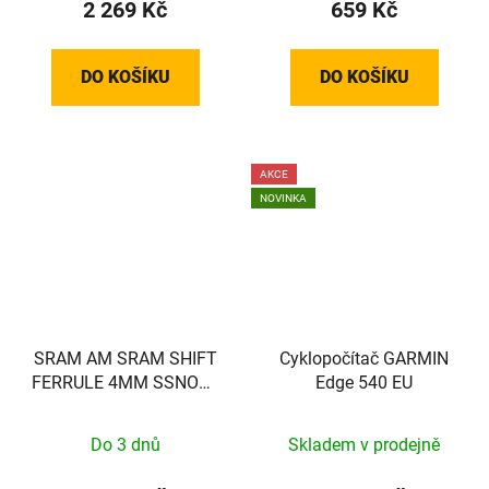
2 269 Kč
659 Kč
DO KOŠÍKU
DO KOŠÍKU
AKCE
NOVINKA
SRAM AM SRAM SHIFT
Cyklopočítač GARMIN
FERRULE 4MM SSNOSE
Edge 540 EU
BLK 100
Do 3 dnů
Skladem v prodejně