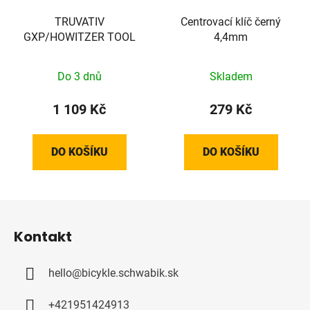
TRUVATIV
Centrovací klíč černý
GXP/HOWITZER TOOL
4,4mm
Do 3 dnů
Skladem
1 109 Kč
279 Kč
DO KOŠÍKU
DO KOŠÍKU
Z
á
Kontakt
p
a
hello
@
bicykle.schwabik.sk
t
í
+421951424913