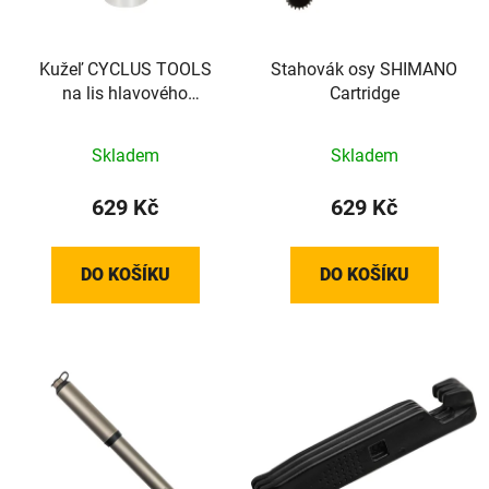
Kužeľ CYCLUS TOOLS
Stahovák osy SHIMANO
na lis hlavového
Cartridge
zloženia 1", 1 1/8"
Skladem
Skladem
629 Kč
629 Kč
DO KOŠÍKU
DO KOŠÍKU