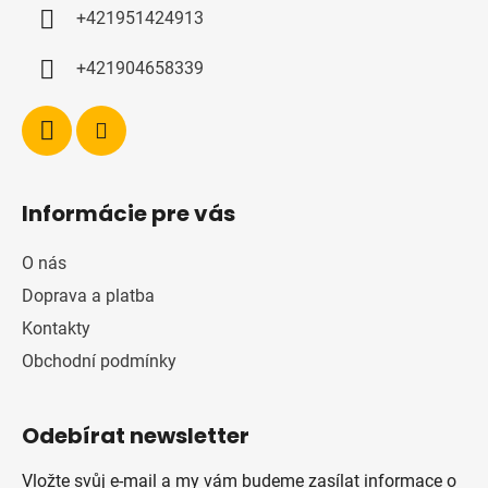
í
+421951424913
+421904658339
Informácie pre vás
O nás
Doprava a platba
Kontakty
Obchodní podmínky
Odebírat newsletter
Vložte svůj e-mail a my vám budeme zasílat informace o