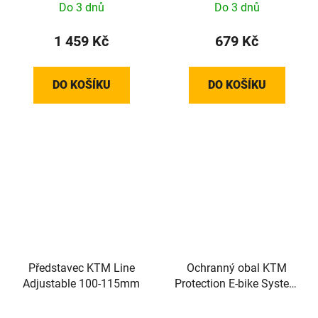
Do 3 dnů
Do 3 dnů
1 459 Kč
679 Kč
DO KOŠÍKU
DO KOŠÍKU
Představec KTM Line
Ochranný obal KTM
Adjustable 100-115mm
Protection E-bike System
Bosch Display KIOX