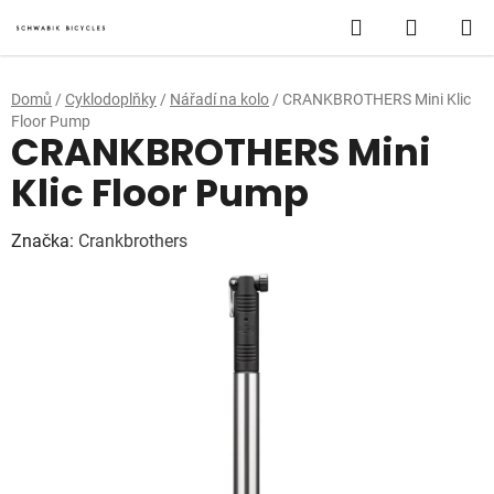
Přejít
Hledat
NÁKUP
na
obsah
KOŠÍK
Domů
/
Cyklodoplňky
/
Nářadí na kolo
/
CRANKBROTHERS Mini Klic
Floor Pump
CRANKBROTHERS Mini
Klic Floor Pump
Značka:
Crankbrothers