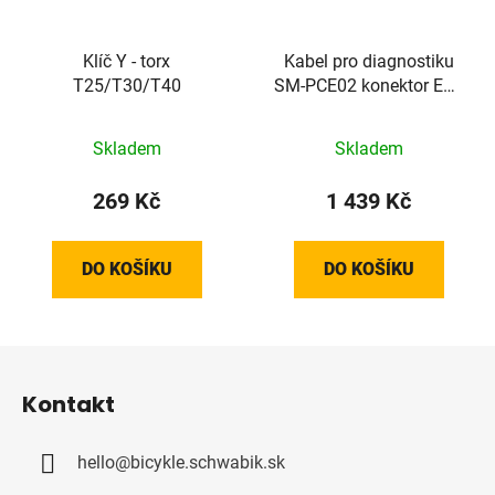
Klíč Y - torx
Kabel pro diagnostiku
T25/T30/T40
SM-PCE02 konektor EW-
SD300
Skladem
Skladem
269 Kč
1 439 Kč
DO KOŠÍKU
DO KOŠÍKU
Z
á
Kontakt
p
a
hello
@
bicykle.schwabik.sk
t