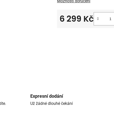
Možnosti doručení
6 299 Kč
Měrná cena:
Expresní dodání
íte.
Už žádné dlouhé čekání