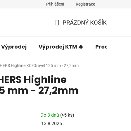
Přihlášení
Registrace
PRÁZDNÝ KOŠÍK
NÁKUPNÍ
KOŠÍK
Výprodej
Výprodej KTM 🔥
Prodávané 
RS Highline XC/Gravel 125 mm - 27,2mm
ERS Highline
25 mm - 27,2mm
Do 3 dnů
(>5 ks)
13.8.2026