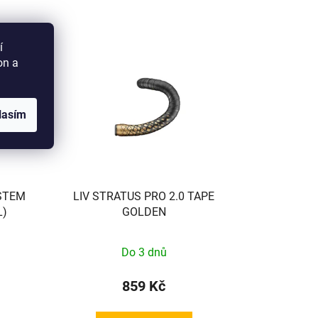
í
on a
lasím
STEM
LIV STRATUS PRO 2.0 TAPE
L)
GOLDEN
Do 3 dnů
859 Kč