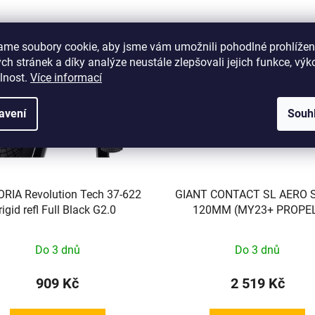
ame soubory cookie, aby jsme vám umožnili pohodlné prohlížen
h stránek a díky analýze neustále zlepšovali jejich funkce, výk
lnost.
Více informací
avení
Souh
ORIA Revolution Tech 37-622
GIANT CONTACT SL AERO 
rigid refl Full Black G2.0
120MM (MY23+ PROPE
Do 3 dnů
Do 3 dnů
909 Kč
2 519 Kč