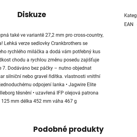
Diskuze
Kateg
EAN
pná také ve variantě 27,2 mm pro cross-country,
ola! Lehká verze sedlovky Crankbrothers se
ho rychlého miláčka a dodá vám potřebný kus
adkost chodu a rychlou změnu posedu zajišťuje
e 7. Dodáváno bez páčky – nutno objednat
 silniční nebo gravel řidítka. vlastnosti vnitřní
 jednoduchému odpojení lanka • Jagwire Elite
lleborg těsnění • uzavřená IFP olejová patrona
ih 125 mm délka 452 mm váha 467 g
Podobné produkty