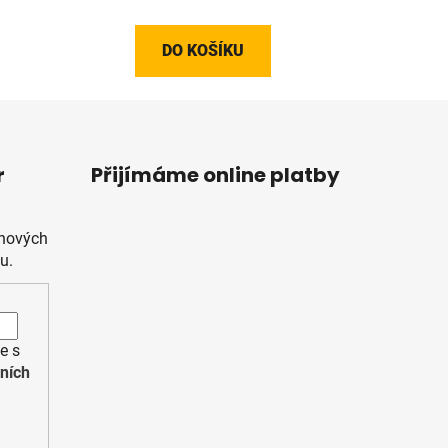
DO KOŠÍKU
r
Přijímáme online platby
 nových
u.
e s
ních