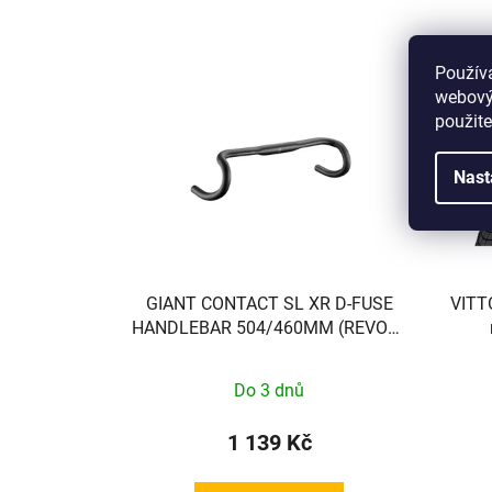
Použív
webovýc
použite
Nast
GIANT CONTACT SL XR D-FUSE
VITT
HANDLEBAR 504/460MM (REVOLT
X T/M MY24+)
Do 3 dnů
1 139 Kč