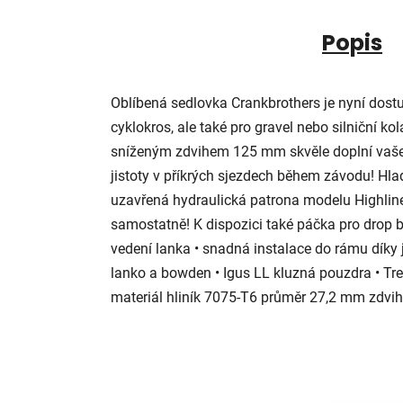
Popis
Oblíbená sedlovka Crankbrothers je nyní dostu
cyklokros, ale také pro gravel nebo silniční k
sníženým zdvihem 125 mm skvěle doplní vaše
jistoty v příkrých sjezdech během závodu! Hl
uzavřená hydraulická patrona modelu Highlin
samostatně! K dispozici také páčka pro drop bar
vedení lanka • snadná instalace do rámu díky
lanko a bowden • Igus LL kluzná pouzdra • Tre
materiál hliník 7075-T6 průměr 27,2 mm zdv