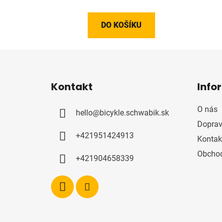
DO KOŠÍKU
Z
á
Kontakt
Info
p
a
O nás
hello
@
bicykle.schwabik.sk
t
Doprav
í
+421951424913
Kontak
Obchod
+421904658339