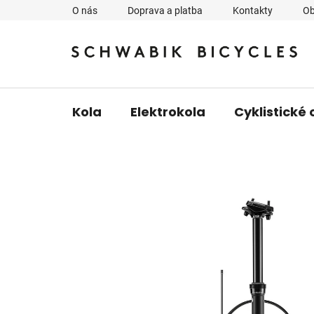
Přejít
O nás
Doprava a platba
Kontakty
Ob
na
obsah
Kola
Elektrokola
Cyklistické 