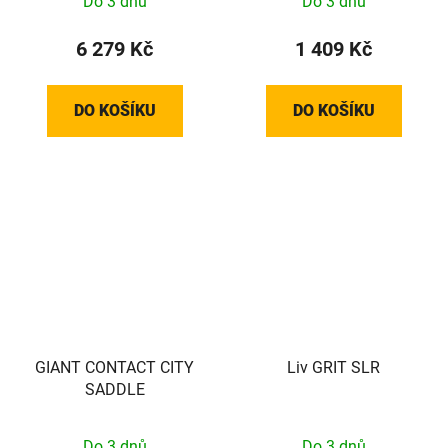
Do 3 dnů
Do 3 dnů
6 279 Kč
1 409 Kč
DO KOŠÍKU
DO KOŠÍKU
GIANT CONTACT CITY
Liv GRIT SLR
SADDLE
Do 3 dnů
Do 3 dnů