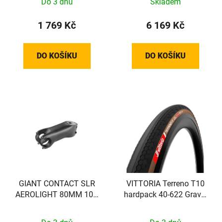
Do 3 dnů
Skladem
1 769 Kč
6 169 Kč
DO KOŠÍKU
DO KOŠÍKU
GIANT CONTACT SLR
VITTORIA Terreno T10
AEROLIGHT 80MM 10D
hardpack 40-622 Gravel
(24+ Pro TCR/DEFY)
Endurance Brown-blk-blk
G2.0