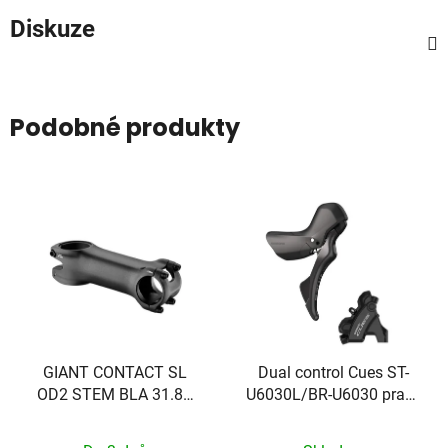
Diskuze
Podobné produkty
GIANT CONTACT SL
Dual control Cues ST-
OD2 STEM BLA 31.8X
U6030L/BR-U6030 pravý
100 10D
pro 10/11-k. mech.
rad./hydr.brzda