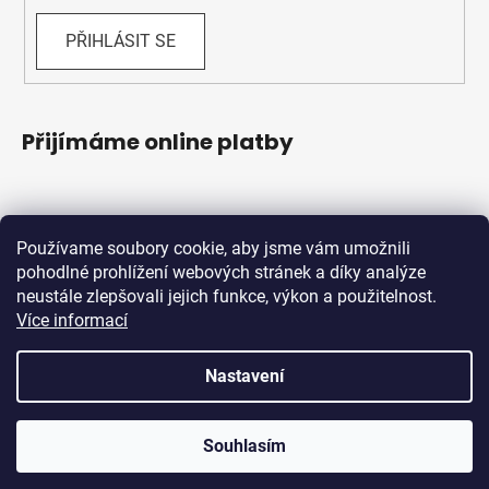
PŘIHLÁSIT SE
Přijímáme online platby
Používame soubory cookie, aby jsme vám umožnili
pohodlné prohlížení webových stránek a díky analýze
neustále zlepšovali jejich funkce, výkon a použitelnost.
Více informací
Shoptet.sk
MôjPrvýEshop.sk
Nastavení
Vytvořil Shoptet
Souhlasím
Copyright 2026
Schwabik Bicycles
. Všechna práva
vyhrazena.
Upravit nastavení cookies