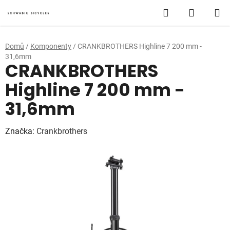
Přejít
Hledat
NÁKUP
na
obsah
KOŠÍK
Domů
/
Komponenty
/
CRANKBROTHERS Highline 7 200 mm -
31,6mm
CRANKBROTHERS
Highline 7 200 mm -
31,6mm
Značka:
Crankbrothers