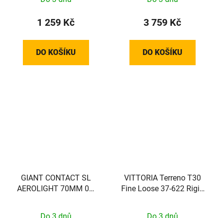
1 259 Kč
3 759 Kč
DO KOŠÍKU
DO KOŠÍKU
GIANT CONTACT SL
VITTORIA Terreno T30
AEROLIGHT 70MM 0D
Fine Loose 37-622 Rigid
(24+ Pro TCR/DEFY)
Gravel Sport full black
Do 3 dnů
Do 3 dnů