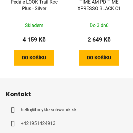
Pedále LOOK Trail Roc
TIME AM PD TIME
Plus - Silver
XPRESSO BLACK C1
Skladem
Do 3 dnů
4 159 Kč
2 649 Kč
DO KOŠÍKU
DO KOŠÍKU
Z
á
Kontakt
p
a
hello
@
bicykle.schwabik.sk
t
í
+421951424913