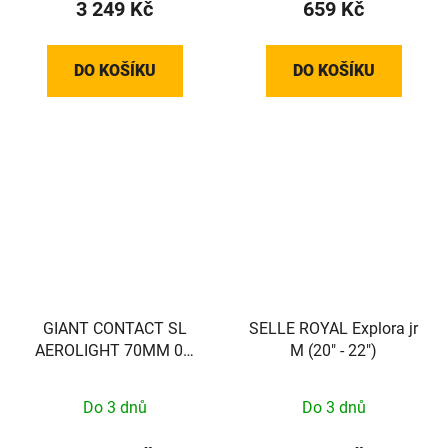
3 249 Kč
659 Kč
DO KOŠÍKU
DO KOŠÍKU
GIANT CONTACT SL
SELLE ROYAL Explora jr
AEROLIGHT 70MM 0D
M (20" - 22")
(24+ Pro TCR/DEFY)
Do 3 dnů
Do 3 dnů