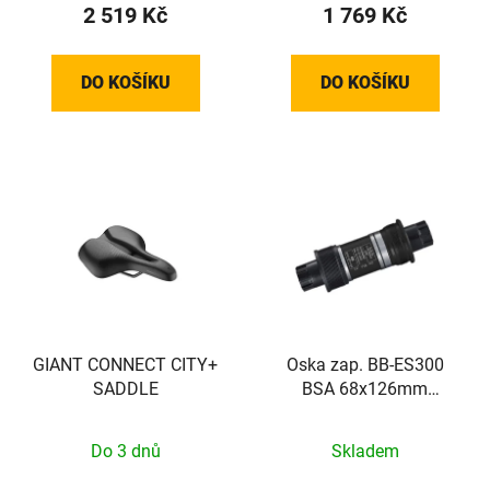
2 519 Kč
1 769 Kč
DO KOŠÍKU
DO KOŠÍKU
GIANT CONNECT CITY+
Oska zap. BB-ES300
SADDLE
BSA 68x126mm
Octalink bez šroubů
Do 3 dnů
Skladem