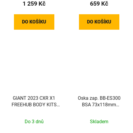
1 259 Kč
659 Kč
DO KOŠÍKU
DO KOŠÍKU
GIANT 2023 CXR X1
Oska zap. BB-ES300
FREEHUB BODY KITS
BSA 73x118mm
HG
Octalink bez šroubů
Do 3 dnů
Skladem