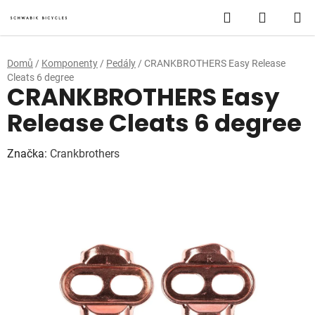
Přejít
Hledat
NÁKUP
na
obsah
KOŠÍK
Domů
/
Komponenty
/
Pedály
/
CRANKBROTHERS Easy Release
Cleats 6 degree
CRANKBROTHERS Easy
Release Cleats 6 degree
Značka:
Crankbrothers