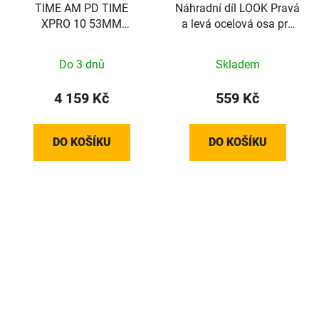
TIME AM PD TIME
Náhradní díl LOOK Pravá
XPRO 10 53MM
a levá ocelová osa pro
CARBON BLACK C1
pedály X-Track
Do 3 dnů
Skladem
4 159 Kč
559 Kč
DO KOŠÍKU
DO KOŠÍKU