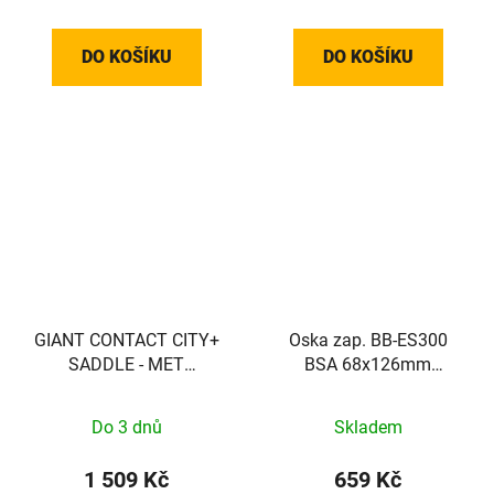
DO KOŠÍKU
DO KOŠÍKU
GIANT CONTACT CITY+
Oska zap. BB-ES300
SADDLE - MET
BSA 68x126mm
UITSPARING
Octalink bez šroubů
Do 3 dnů
Skladem
1 509 Kč
659 Kč