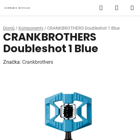
Přejít
Hledat
NÁKUP
na
obsah
KOŠÍK
Domů
/
Komponenty
/
CRANKBROTHERS Doubleshot 1 Blue
CRANKBROTHERS
Doubleshot 1 Blue
Značka:
Crankbrothers