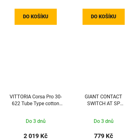
DO KOŠÍKU
DO KOŠÍKU
VITTORIA Corsa Pro 30-
GIANT CONTACT
622 Tube Type cotton
SWITCH AT SP
tan-blk-blk G2.0
CARTRIDGE 100MM
Do 3 dnů
Do 3 dnů
2 019 Kč
779 Kč