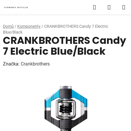
Přejít
Hledat
NÁKUP
na
obsah
KOŠÍK
Domů
/
Komponenty
/
CRANKBROTHERS Candy 7 Electric
Blue/Black
CRANKBROTHERS Candy
7 Electric Blue/Black
Značka:
Crankbrothers