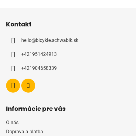
Z
á
Kontakt
p
a
hello
@
bicykle.schwabik.sk
t
í
+421951424913
+421904658339
Informácie pre vás
O nás
Doprava a platba