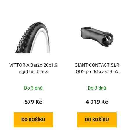
VITTORIA Barzo 20x1.9
GIANT CONTACT SLR
rigid full black
OD2 představec BLA
31.8X 140 10D
Do 3 dnů
Do 3 dnů
579 Kč
4 919 Kč
DO KOŠÍKU
DO KOŠÍKU