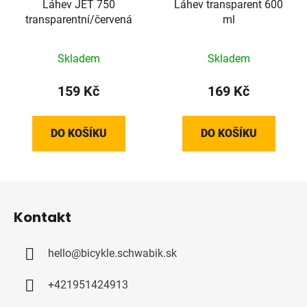
Láhev JET 750
Láhev transparent 600
transparentní/červená
ml
Skladem
Skladem
159 Kč
169 Kč
DO KOŠÍKU
DO KOŠÍKU
Z
á
Kontakt
p
a
hello
@
bicykle.schwabik.sk
t
í
+421951424913