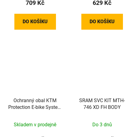
709 Kč
629 Kč
DO KOŠÍKU
DO KOŠÍKU
Ochranný obal KTM
SRAM SVC KIT MTH-
Protection E-bike System
746 XD FH BODY
Bosch Display KIOX
Skladem v prodejně
Do 3 dnů