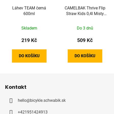
Láhev TEAM černá
CAMELBAK Thrive Flip
600ml
Straw Kids 0,4l Misty
Mountain
Skladem
Do 3 dnů
219 Kč
509 Kč
DO KOŠÍKU
DO KOŠÍKU
Z
á
Kontakt
p
a
hello
@
bicykle.schwabik.sk
t
í
+421951424913