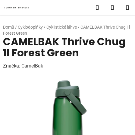
Přejít
Hledat
NÁKUP
na
obsah
KOŠÍK
Domů
/
Cyklodoplňky
/
Cyklistické láhve
/
CAMELBAK Thrive Chug 1l
Forest Green
CAMELBAK Thrive Chug
1l Forest Green
Značka:
CamelBak