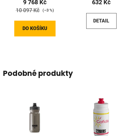
9 768 Kč
632 Kč
10 097 Kč
(–3 %)
DETAIL
DO KOŠÍKU
Podobné produkty