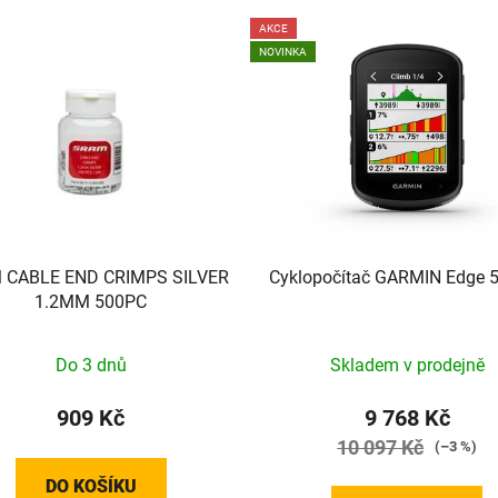
AKCE
NOVINKA
 CABLE END CRIMPS SILVER
Cyklopočítač GARMIN Edge 
1.2MM 500PC
Do 3 dnů
Skladem v prodejně
909 Kč
9 768 Kč
10 097 Kč
(–3 %)
DO KOŠÍKU