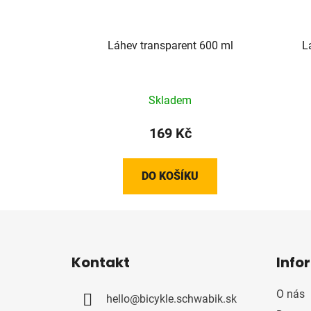
Láhev transparent 600 ml
L
Skladem
169 Kč
DO KOŠÍKU
Z
á
Kontakt
Info
p
a
O nás
hello
@
bicykle.schwabik.sk
t