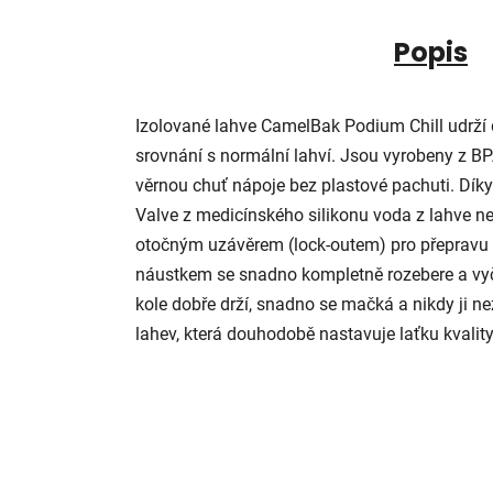
Popis
Izolované lahve CamelBak Podium Chill udrží d
srovnání s normální lahví. Jsou vyrobeny z BPA
věrnou chuť nápoje bez plastové pachuti. D
Valve z medicínského silikonu voda z lahve 
otočným uzávěrem (lock-outem) pro přepravu p
náustkem se snadno kompletně rozebere a vyč
kole dobře drží, snadno se mačká a nikdy ji ne
lahev, která douhodobě nastavuje laťku kvalit