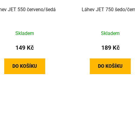
hev JET 550 červeno/šedá
Láhev JET 750 šedo/čer
Skladem
Skladem
149 Kč
189 Kč
DO KOŠÍKU
DO KOŠÍKU