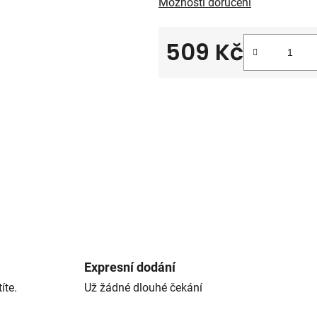
Možnosti doručení
509 Kč
Měrná cena:
Expresní dodání
íte.
Už žádné dlouhé čekání