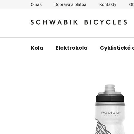
Přejít
O nás
Doprava a platba
Kontakty
Ob
na
obsah
Kola
Elektrokola
Cyklistické 