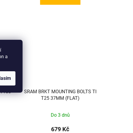
í
on a
lasím
 100-
SRAM BRKT MOUNTING BOLTS TI
T25 37MM (FLAT)
Do 3 dnů
679 Kč