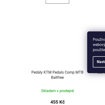
Použív
webovýc
použite
Nast
Pedály KTM Pedals Comp MTB
BLA
Ballfree
Skladem v prodejně
455 Kč