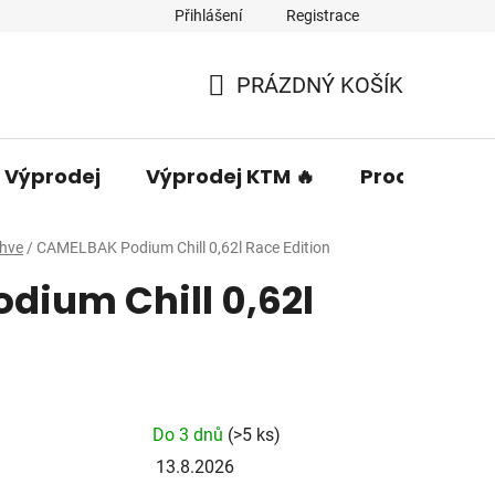
Přihlášení
Registrace
PRÁZDNÝ KOŠÍK
NÁKUPNÍ
KOŠÍK
Výprodej
Výprodej KTM 🔥
Prodávané 
áhve
/
CAMELBAK Podium Chill 0,62l Race Edition
dium Chill 0,62l
Do 3 dnů
(>5 ks)
13.8.2026