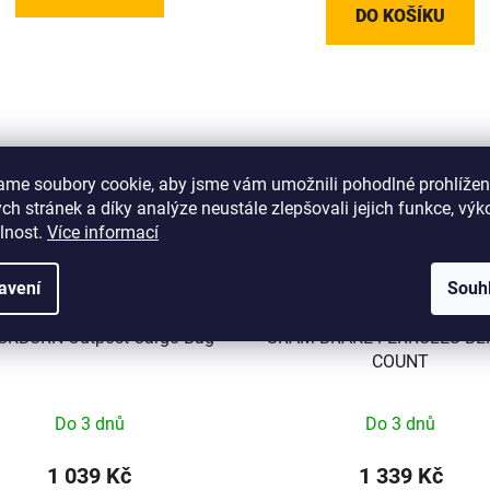
DO KOŠÍKU
ame soubory cookie, aby jsme vám umožnili pohodlné prohlížen
h stránek a díky analýze neustále zlepšovali jejich funkce, výk
lnost.
Více informací
avení
Souh
CKBURN Outpost Cargo Bag
SRAM BRAKE FERRULES BLK
COUNT
Do 3 dnů
Do 3 dnů
1 039 Kč
1 339 Kč