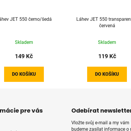
áhev JET 550 černo/šedá
Láhev JET 550 transparen
červená
Skladem
Skladem
149 Kč
119 Kč
DO KOŠÍKU
DO KOŠÍKU
rmácie pre vás
Odebírat newslette
Vložte svůj e-mail a my vám
budeme zasílat informace o