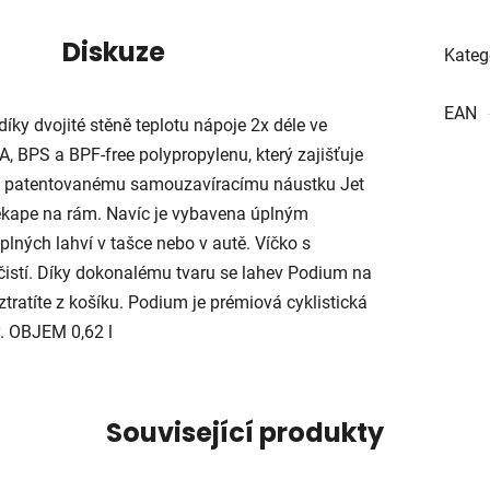
Diskuze
Kateg
EAN
íky dvojité stěně teplotu nápoje 2x déle ve
, BPS a BPF-free polypropylenu, který zajišťuje
íky patentovanému samouzavíracímu náustku Jet
nekape na rám. Navíc je vybavena úplným
lných lahví v tašce nebo v autě. Víčko s
istí. Díky dokonalému tvaru se lahev Podium na
ztratíte z košíku. Podium je prémiová cyklistická
y. OBJEM 0,62 l
Související produkty