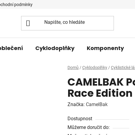
chodní podmínky
oblečení
Cyklodoplňky
Komponenty
Domů
/
Cyklodoplňky
/
Cyklistické l
CAMELBAK Po
Race Edition
Značka:
CamelBak
Dostupnost
Můžeme doručit do: