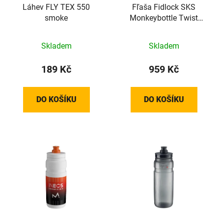
Láhev FLY TEX 550
Fľaša Fidlock SKS
smoke
Monkeybottle Twist
450ml bez rámového
držiaka
Skladem
Skladem
189 Kč
959 Kč
DO KOŠÍKU
DO KOŠÍKU