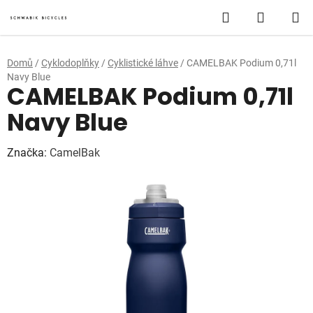
Přejít
Hledat
NÁKUP
na
obsah
KOŠÍK
Domů
/
Cyklodoplňky
/
Cyklistické láhve
/
CAMELBAK Podium 0,71l
Navy Blue
CAMELBAK Podium 0,71l
Navy Blue
Značka:
CamelBak