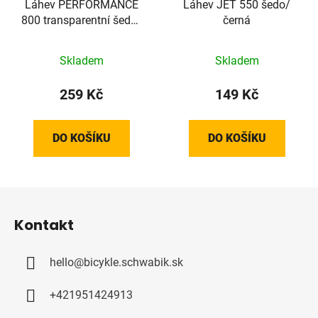
Láhev PERFORMANCE
Láhev JET 550 šedo/
800 transparentní šedá/
černá
červená 800ml
Skladem
Skladem
259 Kč
149 Kč
DO KOŠÍKU
DO KOŠÍKU
Z
á
Kontakt
p
a
hello
@
bicykle.schwabik.sk
t
í
+421951424913