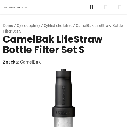
Přejít
Hledat
NÁKUP
na
obsah
KOŠÍK
Domů
/
Cyklodoplňky
/
Cyklistické láhve
/
CamelBak LifeStraw Bottle
Filter Set S
CamelBak LifeStraw
Bottle Filter Set S
Značka:
CamelBak