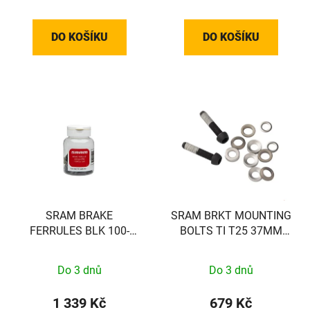
DO KOŠÍKU
DO KOŠÍKU
SRAM BRAKE
SRAM BRKT MOUNTING
FERRULES BLK 100-
BOLTS TI T25 37MM
COUNT
(FLAT)
Do 3 dnů
Do 3 dnů
1 339 Kč
679 Kč