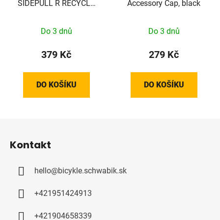
SIDEPULL R RECYCLE
Accessory Cap, black
BOTTLE CAGE GLOSS
BLACK
Do 3 dnů
Do 3 dnů
379 Kč
279 Kč
DO KOŠÍKU
DO KOŠÍKU
Z
á
Kontakt
p
a
hello
@
bicykle.schwabik.sk
t
í
+421951424913
+421904658339