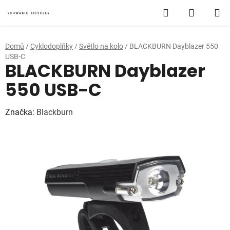
Přejít
Hledat
NÁKUP
na
obsah
KOŠÍK
Domů
/
Cyklodoplňky
/
Světlo na kolo
/
BLACKBURN Dayblazer 550
USB-C
BLACKBURN Dayblazer
550 USB-C
Značka:
Blackburn