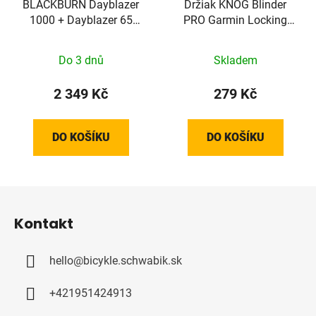
BLACKBURN Dayblazer
Držiak KNOG Blinder
1000 + Dayblazer 65
PRO Garmin Locking
USB-C (Set)
Mount
Do 3 dnů
Skladem
2 349 Kč
279 Kč
DO KOŠÍKU
DO KOŠÍKU
Z
á
Kontakt
p
a
hello
@
bicykle.schwabik.sk
t
í
+421951424913