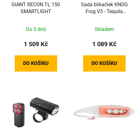
GIANT RECON TL 150
Sada blikačiek KNOG
SMARTLIGHT
Frog V3 - Tequila
Sunrise
Do 3 dnů
Skladem
1 509 Kč
1 089 Kč
DO KOŠÍKU
DO KOŠÍKU