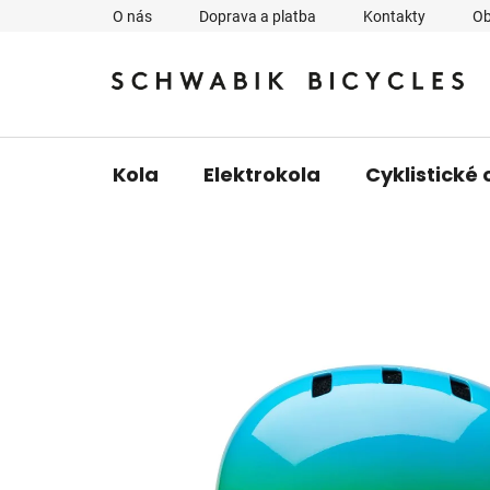
Přejít
O nás
Doprava a platba
Kontakty
Ob
na
obsah
Kola
Elektrokola
Cyklistické 