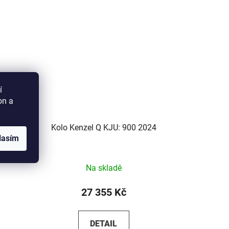
í
on a
SF24
Kolo Kenzel Q KJU: 900 2024
lasím
Na skladě
27 355 Kč
DETAIL