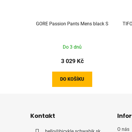
GORE Passion Pants Mens black S
TIFO
Do 3 dnů
3 029 Kč
DO KOŠÍKU
Z
á
Kontakt
Info
p
a
O nás
hello
@
bicykle.schwabik.sk