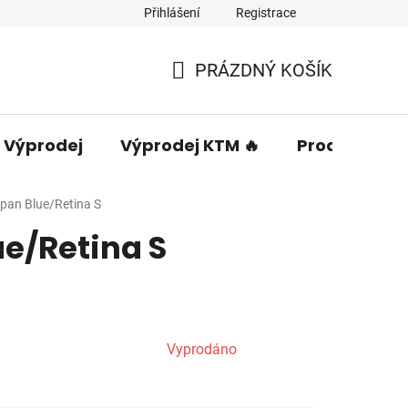
Přihlášení
Registrace
PRÁZDNÝ KOŠÍK
NÁKUPNÍ
KOŠÍK
Výprodej
Výprodej KTM 🔥
Prodávané 
pan Blue/Retina S
ue/Retina S
Vyprodáno