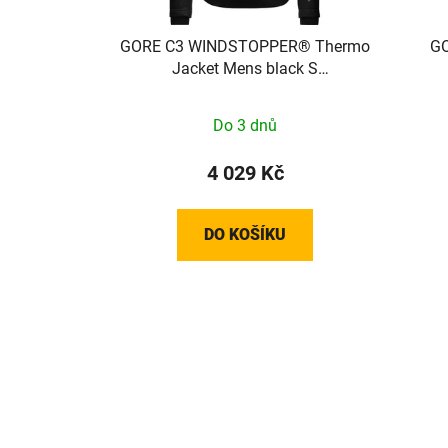
GORE C3 WINDSTOPPER® Thermo
GO
Jacket Mens black S
100644990003
Do 3 dnů
4 029 Kč
DO KOŠÍKU