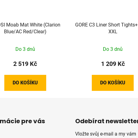
SI Moab Mat White (Clarion
GORE C3 Liner Short Tights+
Blue/AC Red/Clear)
XXL
Do 3 dnů
Do 3 dnů
2 519 Kč
1 209 Kč
DO KOŠÍKU
DO KOŠÍKU
rmácie pre vás
Odebírat newslette
Vložte svůj e-mail a my vám