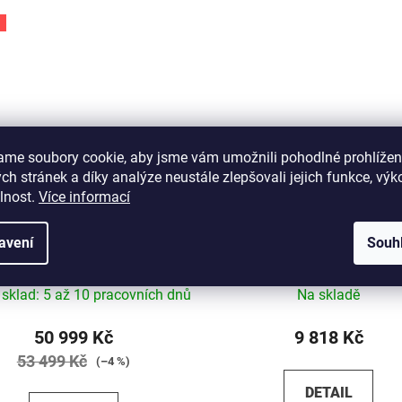
ame soubory cookie, aby jsme vám umožnili pohodlné prohlížen
h stránek a díky analýze neustále zlepšovali jejich funkce, výk
lnost.
Více informací
ké kolo KTM Life Style 2024
Kolo Kenzel Vulcano 300 
avení
Souh
2024
í sklad: 5 až 10 pracovních dnů
Na skladě
50 999 Kč
9 818 Kč
53 499 Kč
(–4 %)
DETAIL