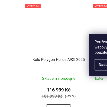
VÝPREDAJ
VÝPREDAJ
Použív
webovýc
použite
Kolo Polygon Helios A9XI 2025
Dáms
Nast
Skladem v prodejně
Extern
116 999 Kč
161 999 Kč
(–27 %)