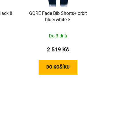
lack 8
GORE Fade Bib Shorts+ orbit
blue/white S
Do 3 dnů
2 519 Kč
DO KOŠÍKU