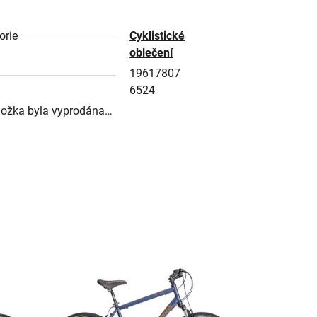
orie
Cyklistické
oblečení
19617807
6524
ložka byla vyprodána…