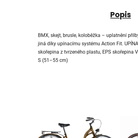
Popis
BMX, skejt, brusle, koloběžka – uplatnění při
jiná díky upínacímu systému Action Fit. UP
skořepina z tvrzeného plastu, EPS skořepina
S (51–55 cm)