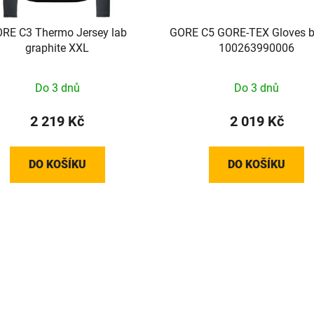
RE C3 Thermo Jersey lab
GORE C5 GORE-TEX Gloves b
graphite XXL
100263990006
Do 3 dnů
Do 3 dnů
2 219 Kč
2 019 Kč
DO KOŠÍKU
DO KOŠÍKU