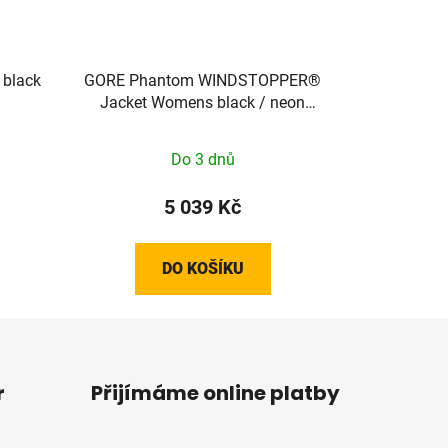
 black
GORE Phantom WINDSTOPPER®
Jacket Womens black / neon
yellow M 100821990805
Do 3 dnů
5 039 Kč
DO KOŠÍKU
r
Přijímáme online platby