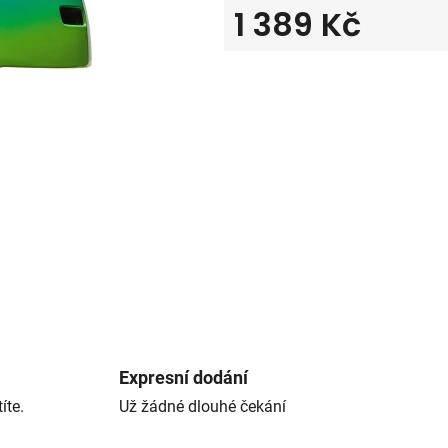
1 389 Kč
Měrná cena:
Expresní dodání
íte.
Už žádné dlouhé čekání