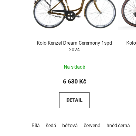
Kolo Kenzel Dream Ceremony 1spd
Kolo
2024
Na skladě
6 630 Kč
DETAIL
Bílá
šedá
béžová
červená
hnědá
černá