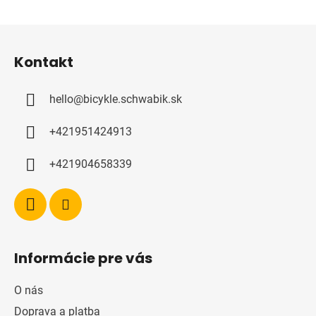
Z
á
Kontakt
p
a
hello
@
bicykle.schwabik.sk
t
í
+421951424913
+421904658339
Informácie pre vás
O nás
Doprava a platba