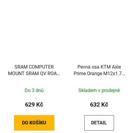
SRAM COMPUTER
Pevná osa KTM Axle
MOUNT SRAM QV ROAD
Prime Orange M12x1.75
31.8 1/4TL
148mm
Do 3 dnů
Skladem v prodejně
629 Kč
632 Kč
DO KOŠÍKU
DETAIL