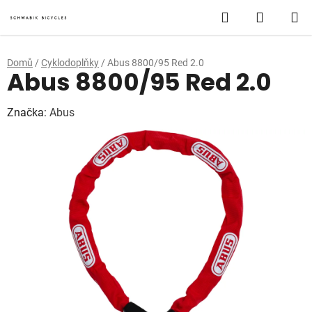
Přejít
Hledat
NÁKUP
na
obsah
KOŠÍK
Domů
/
Cyklodoplňky
/
Abus 8800/95 Red 2.0
Abus 8800/95 Red 2.0
Značka:
Abus