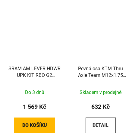
SRAM AM LEVER HDWR
Pevná osa KTM Thru
UPK KIT RBO G2
Axle Team M12x1.75
RSC/ULT
148mm
Do 3 dnů
Skladem v prodejně
1 569 Kč
632 Kč
DO KOŠÍKU
DETAIL